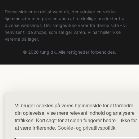
Denne side er en del af want.dk, der udgiver en række
hjemmesider med præsentation af forskellige produkter fra
diverse webshops. Der sælges ikke varer fra denne side - vi
henviser til de shops, som sælger varen. Vi har heller ikke
varerne på lager.
© 2026 tung.dk. Alle rettigheder forbeholdes.
Vi bruger cookies på vores hjemmeside for at forbedre
din oplevelse, vise mere relevant indhold og analysere
trafikken. Kort sagt: for at siden fungerer bedre – ikke for
at være irriterende.
Cookie- og privatlivspolitik.