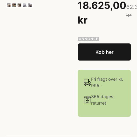
18.625,00
62.
kr
kr
Køb her
Fri fragt over kr.
995,-
365 dages
returret