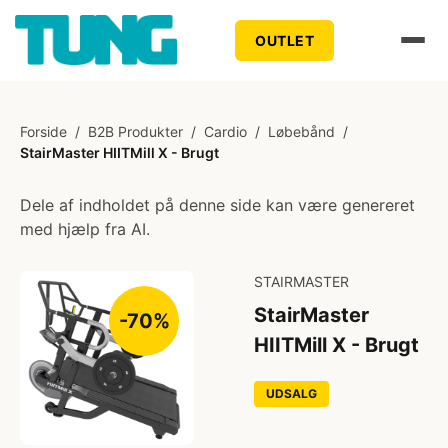
OUTLET
Forside
/
B2B Produkter
/
Cardio
/
Løbebånd
/
StairMaster HIITMill X - Brugt
Dele af indholdet på denne side kan være genereret
med hjælp fra AI.
STAIRMASTER
StairMaster
-70%
HIITMill X - Brugt
UDSALG