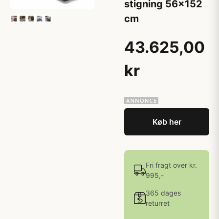
stigning 56x152
cm
43.625,00
kr
Køb her
Fri fragt over kr.
995,-
365 dages
returret