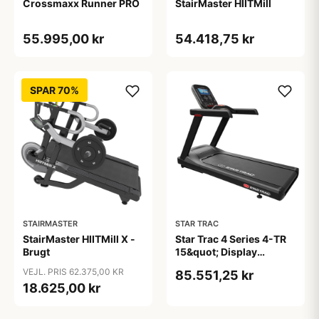
Crossmaxx Runner PRO
StairMaster HIITMill
55.995,00 kr
54.418,75 kr
SPAR 70%
STAIRMASTER
STAR TRAC
StairMaster HIITMill X -
Star Trac 4 Series 4-TR
Brugt
15&quot; Display
Løbebånd
VEJL. PRIS 62.375,00 KR
85.551,25 kr
18.625,00 kr