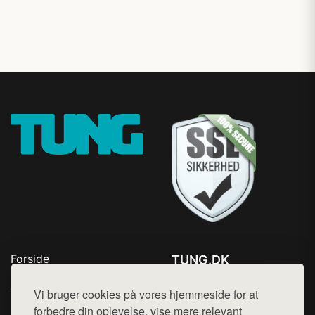
Forside
TUNG.DK
Produkter
Tlf. 78768672
Top Rabatter
Vi bruger cookies på vores hjemmeside for at
Mail:
hej@want.dk
Kontakt
forbedre din oplevelse, vise mere relevant