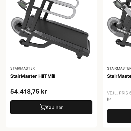
STAIRMASTER
STAIRMASTE
StairMaster HIITMill
StairMaste
54.418,75 kr
VEJL. PRIS 
kr
Køb her