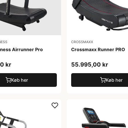
NESS
CROSSMAXX
tness Airrunner Pro
Crossmaxx Runner PRO
0 kr
55.995,00 kr
Køb her
Køb her