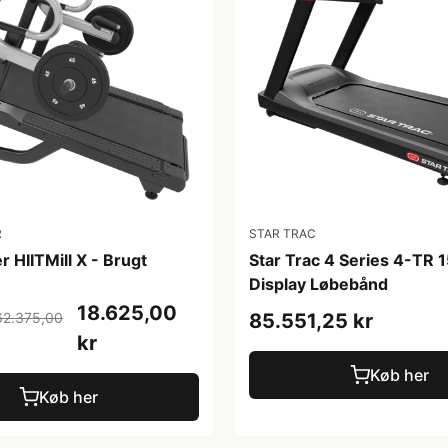
R
STAR TRAC
r HIITMill X - Brugt
Star Trac 4 Series 4-TR 
Display Løbebånd
18.625,00
62.375,00
85.551,25 kr
kr
Køb her
Køb her