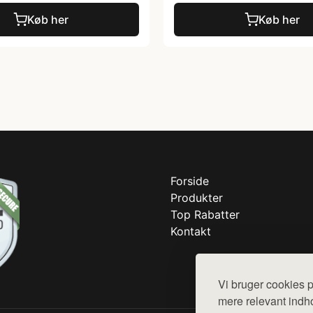
Køb her
Køb her
Forside
Produkter
Top Rabatter
Kontakt
Vi bruger cookies p
mere relevant indho