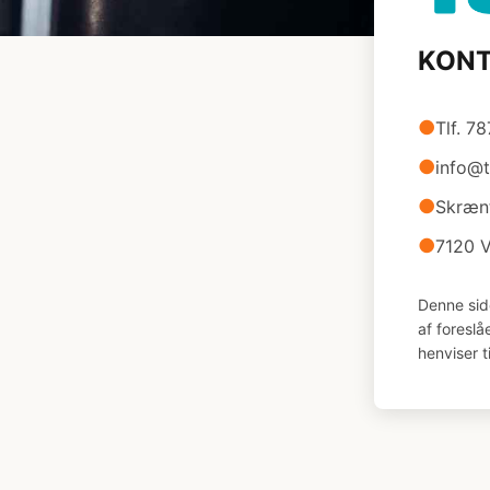
KON
●
Tlf. 7
●
info@
●
Skræn
●
7120 V
Denne sid
af foresl
henviser t