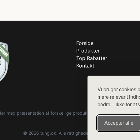
Forside
Produkter
Top Rabatter
Kontakt
Vi bruger cookies p
mere relevant indho
bedre – ikke for at 
r med præsentation af forskellige produkter fra diverse webshops. De
Accepter alle
© 2026 tung.dk. Alle rettigheder forbeholdes.