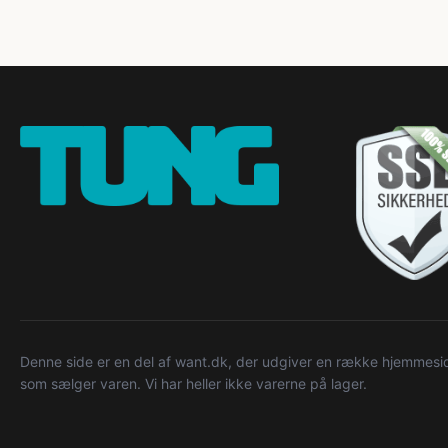
Denne side er en del af want.dk, der udgiver en række hjemmeside
som sælger varen. Vi har heller ikke varerne på lager.