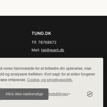
TUNG.DK
Tlf. 78768672
Mail:
hej@want.dk
Cookie- og privatlivspolitik
å vores hjemmeside for at forbedre din oplevelse, vise
ld og analysere trafikken. Kort sagt: for at siden fungerer
være irriterende.
Cookie- og privatlivspolitik.
r sælges ikke varer fra denne side - vi henviser til de shops,
Afvis ikke‑nødvendige
Indstillinger