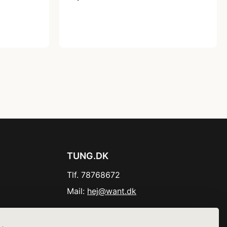
TUNG.DK
Tlf. 78768672
Mail:
hej@want.dk
Cookie- og privatlivspolitik