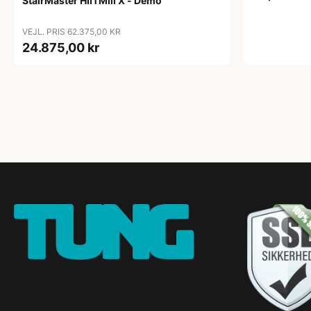
StairMaster HIITMill X - Demo
VEJL. PRIS 62.375,00 KR
24.875,00 kr