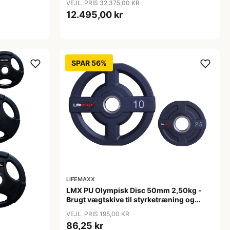
VEJL. PRIS 32.375,00 KR
12.495,00 kr
SPAR 56%
LIFEMAXX
LMX PU Olympisk Disc 50mm 2,50kg -
Brugt vægtskive til styrketræning og
home gym
VEJL. PRIS 195,00 KR
86,25 kr