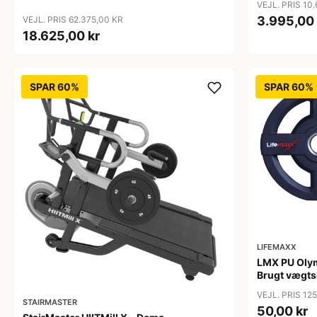
VEJL. PRIS 10
3.995,00 
VEJL. PRIS 62.375,00 KR
18.625,00 kr
SPAR 60%
SPAR 60%
LIFEMAXX
LMX PU Olym
Brugt vægtsk
styrketræni
VEJL. PRIS 12
STAIRMASTER
50,00 kr