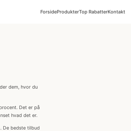
Forside
Produkter
Top Rabatter
Kontakt
nder dem, hvor du
 procent. Det er på
anset hvad det er.
. De bedste tilbud