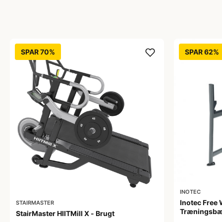
SPAR 70%
SPAR 62%
INOTEC
Inotec Free 
STAIRMASTER
Træningsb
StairMaster HIITMill X - Brugt