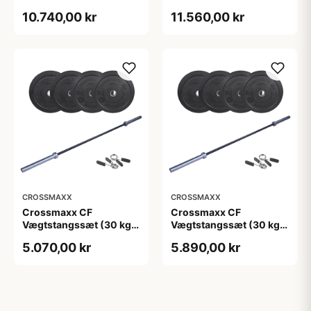
skiver + 15 kg
skiver + 20 kg
10.740,00 kr
11.560,00 kr
vægtstang). Perfekt til
vægtstang). Perfekt til
crossfit og
crossfit og
styrketræning
styrketræning
CROSSMAXX
CROSSMAXX
Crossmaxx CF
Crossmaxx CF
Vægtstangssæt (30 kg
Vægtstangssæt (30 kg
skiver + 15 kg
skiver + 20 kg
5.070,00 kr
5.890,00 kr
vægtstang). Perfekt til
vægtstang). Perfekt til
crossfit og
crossfit og
styrketræning
styrketræning