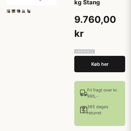
kg Stang
9.760,00
kr
Køb her
Fri fragt over kr.
995,-
365 dages
returret