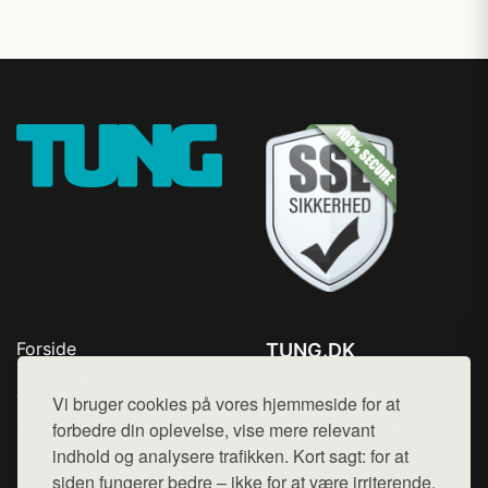
Forside
TUNG.DK
Produkter
Tlf. 78768672
Top Rabatter
Vi bruger cookies på vores hjemmeside for at
Mail:
hej@want.dk
Kontakt
forbedre din oplevelse, vise mere relevant
indhold og analysere trafikken. Kort sagt: for at
Cookie- og privatlivspolitik
siden fungerer bedre – ikke for at være irriterende.