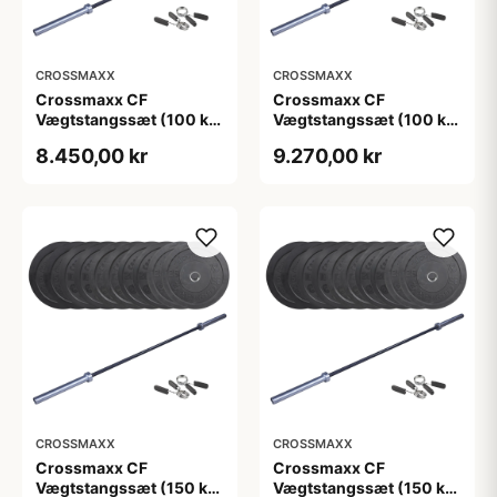
CROSSMAXX
CROSSMAXX
Crossmaxx CF
Crossmaxx CF
Vægtstangssæt (100 kg
Vægtstangssæt (100 kg
skiver + 15 kg
skiver + 20 kg
8.450,00 kr
9.270,00 kr
vægtstang). Perfekt til
vægtstang). Perfekt til
crossfit og
crossfit og
styrketræning
styrketræning
CROSSMAXX
CROSSMAXX
Crossmaxx CF
Crossmaxx CF
Vægtstangssæt (150 kg
Vægtstangssæt (150 kg