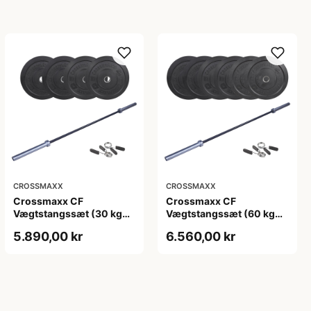
CROSSMAXX
CROSSMAXX
Crossmaxx CF
Crossmaxx CF
Vægtstangssæt (30 kg
Vægtstangssæt (60 kg
skiver + 20 kg
skiver + 15 kg
5.890,00 kr
6.560,00 kr
vægtstang). Perfekt til
vægtstang). Perfekt til
crossfit og styrketræning
crossfit og styrketræning