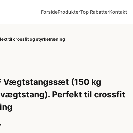
Forside
Produkter
Top Rabatter
Kontakt
kt til crossfit og styrketræning
 Vægtstangssæt (150 kg
 vægtstang). Perfekt til crossfit
ing
r