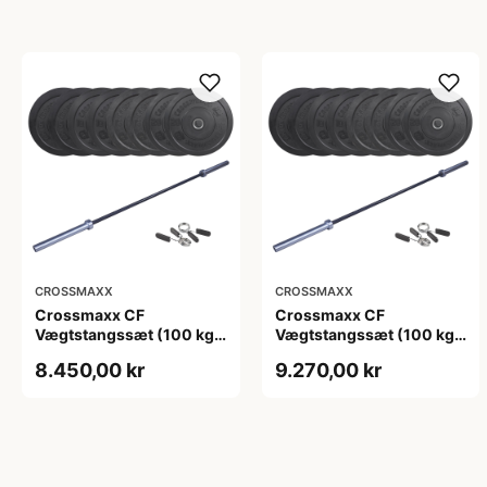
CROSSMAXX
CROSSMAXX
Crossmaxx CF
Crossmaxx CF
Vægtstangssæt (100 kg
Vægtstangssæt (100 kg
skiver + 15 kg
skiver + 20 kg
8.450,00 kr
9.270,00 kr
vægtstang). Perfekt til
vægtstang). Perfekt til
crossfit og styrketræning
crossfit og styrketræning