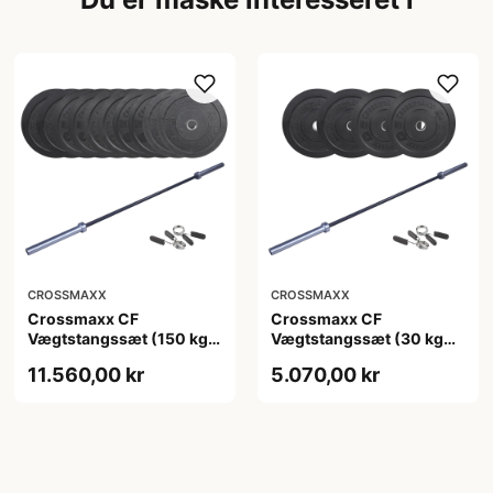
CROSSMAXX
CROSSMAXX
Crossmaxx CF
Crossmaxx CF
Vægtstangssæt (150 kg
Vægtstangssæt (30 kg
skiver + 20 kg
skiver + 15 kg
11.560,00 kr
5.070,00 kr
vægtstang). Perfekt til
vægtstang). Perfekt til
crossfit og styrketræning
crossfit og styrketræning