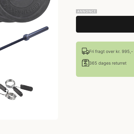
Fri fragt over kr. 995,-
365 dages returret