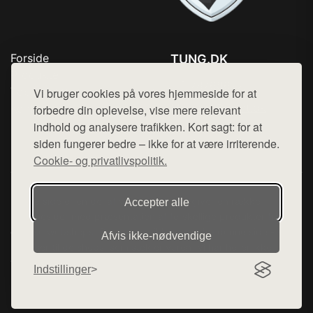
Forside
TUNG.DK
Produkter
Tlf. 78768672
Top Rabatter
Vi bruger cookies på vores hjemmeside for at
Mail:
hej@want.dk
Kontakt
forbedre din oplevelse, vise mere relevant
indhold og analysere trafikken. Kort sagt: for at
Cookie- og privatlivspolitik
siden fungerer bedre – ikke for at være irriterende.
Cookie- og privatlivspolitik.
Denne side er en del af want.dk, der udgiver en række
Accepter alle
hjemmesider med præsentation af forskellige produkter fra
diverse webshops. Der sælges ikke varer fra denne side - vi
Afvis ikke‑nødvendige
henviser til de shops, som sælger varen. Vi har heller ikke
varerne på lager.
Indstillinger
© 2026 tung.dk. Alle rettigheder forbeholdes.