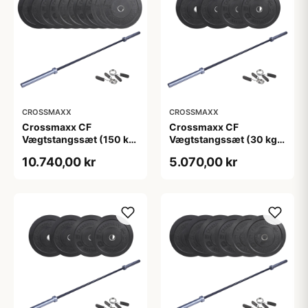
CROSSMAXX
CROSSMAXX
Crossmaxx CF
Crossmaxx CF
Vægtstangssæt (150 kg
Vægtstangssæt (30 kg
skiver + 15 kg
skiver + 15 kg
10.740,00 kr
5.070,00 kr
vægtstang). Perfekt til
vægtstang). Perfekt til
crossfit og
crossfit og
styrketræning
styrketræning