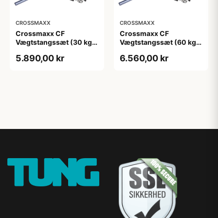
CROSSMAXX
CROSSMAXX
Crossmaxx CF
Crossmaxx CF
Vægtstangssæt (30 kg
Vægtstangssæt (60 kg
skiver + 20 kg
skiver + 15 kg
5.890,00 kr
6.560,00 kr
vægtstang). Perfekt til
vægtstang). Perfekt til
crossfit og
crossfit og
styrketræning
styrketræning