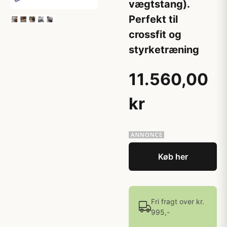
vægtstang).
Perfekt til
crossfit og
styrketræning
11.560,00
kr
Køb her
Fri fragt over kr.
995,-