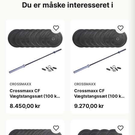
Du er måske interesseret i
CROSSMAXX
CROSSMAXX
Crossmaxx CF
Crossmaxx CF
Vægtstangssæt (100 kg
Vægtstangssæt (100 kg
skiver + 15 kg
skiver + 20 kg
8.450,00 kr
9.270,00 kr
vægtstang). Perfekt til
vægtstang). Perfekt til
crossfit og
crossfit og
styrketræning
styrketræning