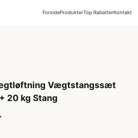
Forside
Produkter
Top Rabatter
Kontakt
gtløftning Vægtstangssæt
 + 20 kg Stang
r