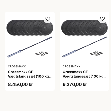
CROSSMAXX
CROSSMAXX
Crossmaxx CF
Crossmaxx CF
Vægtstangssæt (100 kg
Vægtstangssæt (100 kg
skiver + 15 kg
skiver + 20 kg
8.450,00 kr
9.270,00 kr
vægtstang). Perfekt til
vægtstang). Perfekt til
crossfit og styrketræning
crossfit og styrketræning