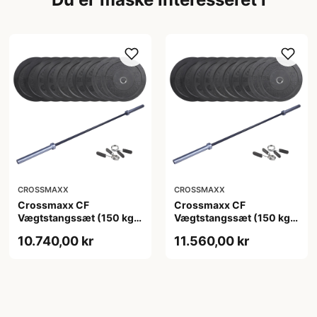
CROSSMAXX
CROSSMAXX
Crossmaxx CF
Crossmaxx CF
Vægtstangssæt (150 kg
Vægtstangssæt (150 kg
skiver + 15 kg
skiver + 20 kg
10.740,00 kr
11.560,00 kr
vægtstang). Perfekt til
vægtstang). Perfekt til
crossfit og styrketræning
crossfit og styrketræning