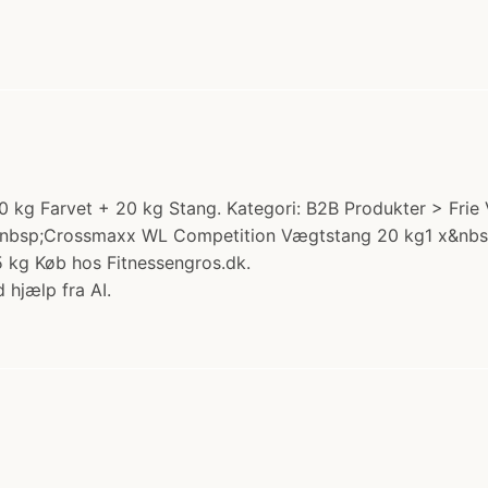
g Farvet + 20 kg Stang. Kategori: B2B Produkter > Frie 
x&nbsp;Crossmaxx WL Competition Vægtstang 20 kg1 x&n
kg Køb hos Fitnessengros.dk.
 hjælp fra AI.