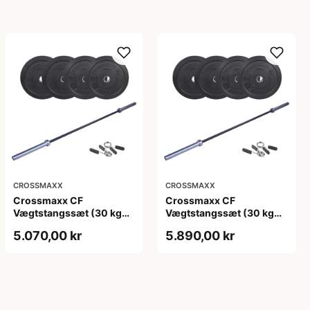
CROSSMAXX
CROSSMAXX
Crossmaxx CF
Crossmaxx CF
Vægtstangssæt (30 kg
Vægtstangssæt (30 kg
skiver + 15 kg
skiver + 20 kg
5.070,00 kr
5.890,00 kr
vægtstang). Perfekt til
vægtstang). Perfekt til
crossfit og styrketræning
crossfit og styrketræning