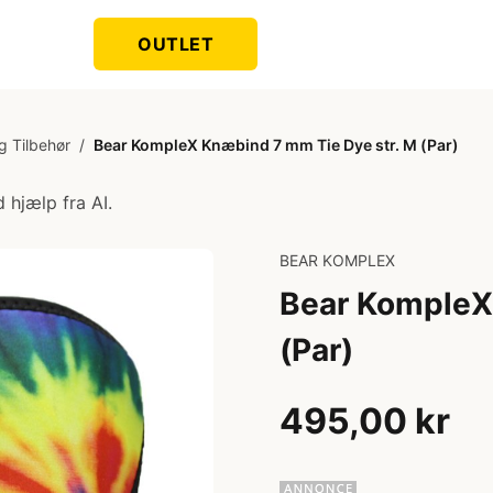
OUTLET
g Tilbehør
/
Bear KompleX Knæbind 7 mm Tie Dye str. M (Par)
 hjælp fra AI.
BEAR KOMPLEX
Bear KompleX
(Par)
495,00 kr