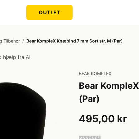
OUTLET
g Tilbehør
/
Bear KompleX Knæbind 7 mm Sort str. M (Par)
 hjælp fra AI.
BEAR KOMPLEX
Bear KompleX
(Par)
495,00 kr