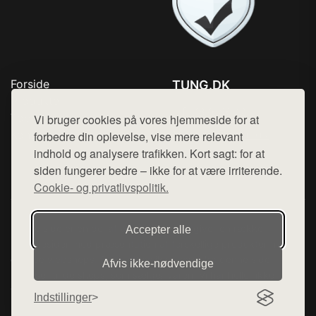
Forside
TUNG.DK
Produkter
Tlf. 78768672
Top Rabatter
Vi bruger cookies på vores hjemmeside for at
Mail:
hej@want.dk
Kontakt
forbedre din oplevelse, vise mere relevant
indhold og analysere trafikken. Kort sagt: for at
Cookie- og privatlivspolitik
siden fungerer bedre – ikke for at være irriterende.
Cookie- og privatlivspolitik.
Denne side er en del af want.dk, der udgiver en række
Accepter alle
hjemmesider med præsentation af forskellige produkter fra
diverse webshops. Der sælges ikke varer fra denne side - vi
Afvis ikke‑nødvendige
henviser til de shops, som sælger varen. Vi har heller ikke
varerne på lager.
Indstillinger