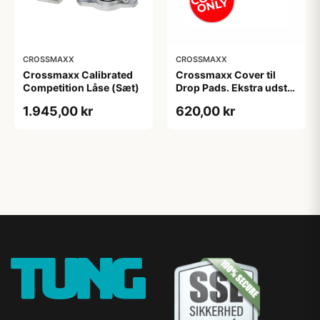
CROSSMAXX
CROSSMAXX
Crossmaxx Calibrated
Crossmaxx Cover til
Competition Låse (Sæt)
Drop Pads. Ekstra udstyr
til Drop Pads. Forbedret
1.945,00 kr
620,00 kr
beskyttelse og
holdbarhed. Perfekt til
mange
træningsmuligheder.