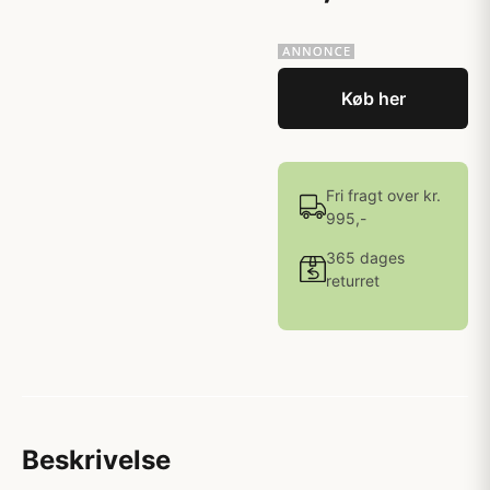
Køb her
Fri fragt over kr.
995,-
365 dages
returret
Beskrivelse