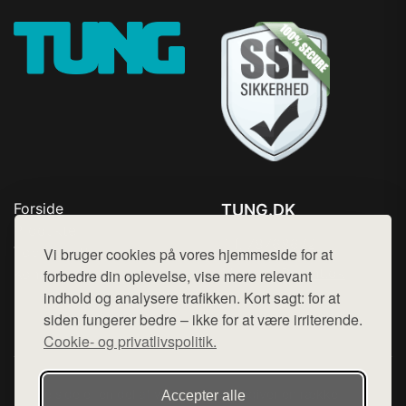
Forside
TUNG.DK
Produkter
Tlf. 78768672
Top Rabatter
Vi bruger cookies på vores hjemmeside for at
Mail:
hej@want.dk
Kontakt
forbedre din oplevelse, vise mere relevant
indhold og analysere trafikken. Kort sagt: for at
Cookie- og privatlivspolitik
siden fungerer bedre – ikke for at være irriterende.
Cookie- og privatlivspolitik.
Denne side er en del af want.dk, der udgiver en række
Accepter alle