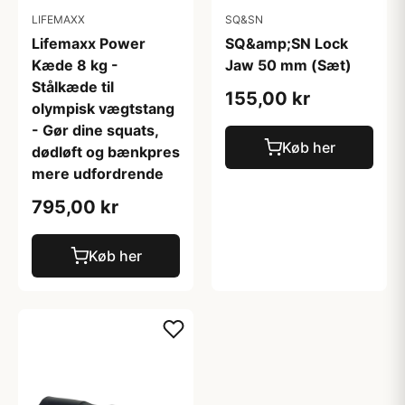
LIFEMAXX
SQ&SN
Lifemaxx Power
SQ&amp;SN Lock
Kæde 8 kg -
Jaw 50 mm (Sæt)
Stålkæde til
155,00 kr
olympisk vægtstang
- Gør dine squats,
Køb her
dødløft og bænkpres
mere udfordrende
795,00 kr
Køb her