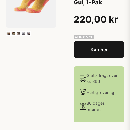
Gul, 1-Pak
220,00 kr
Køb her
Gratis fragt over
kr. 699
Hurtig levering
30 dages
returret