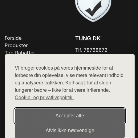
Forside
TUNG.DK
Produkter
Tlf. 78768672
Top Rabatter
Mail:
hej@want.dk
Kontakt
Vi bruger cookies på vores hjemmeside for at
Cookie- og privatlivspolitik
forbedre din oplevelse, vise mere relevant indhold
og analysere trafikken. Kort sagt: for at siden
fungerer bedre – ikke for at være irriterende.
Cookie- og privatlivspolitik.
Denne side er en del af want.dk, der udgiver en række
hjemmesider med præsentation af forskellige produkter fra
diverse webshops. Der sælges ikke varer fra denne side - vi
Accepter alle
henviser til de shops, som sælger varen. Vi har heller ikke
varerne på lager.
Afvis ikke‑nødvendige