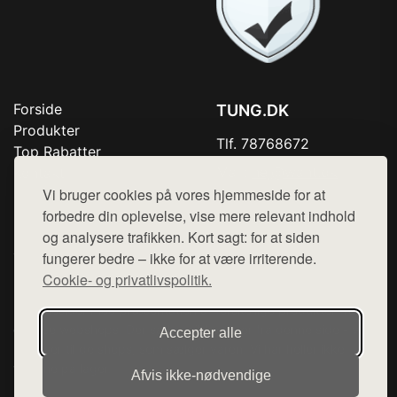
Forside
TUNG.DK
Produkter
Tlf. 78768672
Top Rabatter
Mail:
hej@want.dk
Kontakt
Vi bruger cookies på vores hjemmeside for at
Cookie- og privatlivspolitik
forbedre din oplevelse, vise mere relevant indhold
og analysere trafikken. Kort sagt: for at siden
fungerer bedre – ikke for at være irriterende.
Cookie- og privatlivspolitik.
Denne side er en del af want.dk, der udgiver en række
hjemmesider med præsentation af forskellige produkter fra
diverse webshops. Der sælges ikke varer fra denne side - vi
Accepter alle
henviser til de shops, som sælger varen. Vi har heller ikke
varerne på lager.
Afvis ikke‑nødvendige