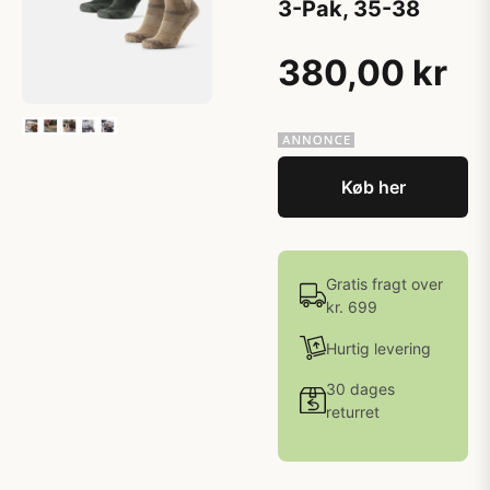
3-Pak, 35-38
380,00 kr
Køb her
Gratis fragt over
kr. 699
Hurtig levering
30 dages
returret