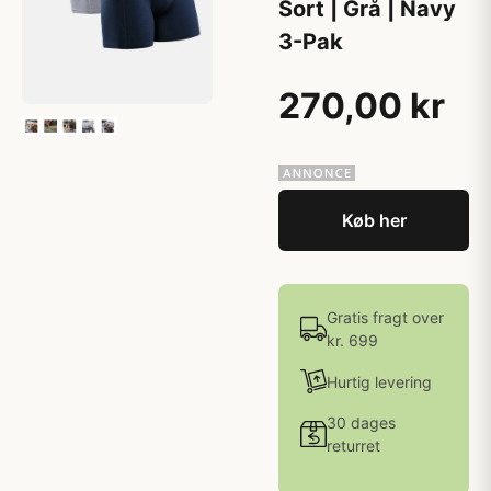
Sort | Grå | Navy
3-Pak
270,00 kr
Køb her
Gratis fragt over
kr. 699
Hurtig levering
30 dages
returret