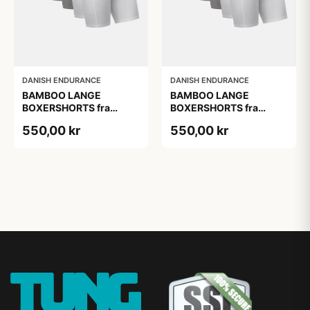
DANISH ENDURANCE
DANISH ENDURANCE
BAMBOO LANGE
BAMBOO LANGE
BOXERSHORTS fra
BOXERSHORTS fra
DANISH ENDURANCE -
DANISH ENDURANCE -
550,00 kr
550,00 kr
Sort/Rød | Grå | Hvid 6-
Sort/Rød | Grå | Hvid 6-
Pak
Pak