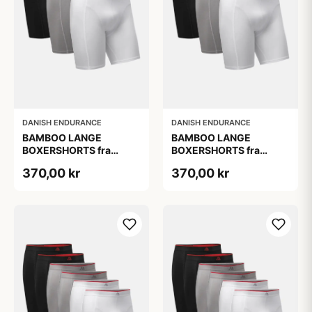
DANISH ENDURANCE
DANISH ENDURANCE
BAMBOO LANGE
BAMBOO LANGE
BOXERSHORTS fra
BOXERSHORTS fra
DANISH ENDURANCE -
DANISH ENDURANCE -
370,00 kr
370,00 kr
Sort/Rød | Grå | Hvid 3-
Sort/Rød | Grå | Hvid 3-
Pak
Pak