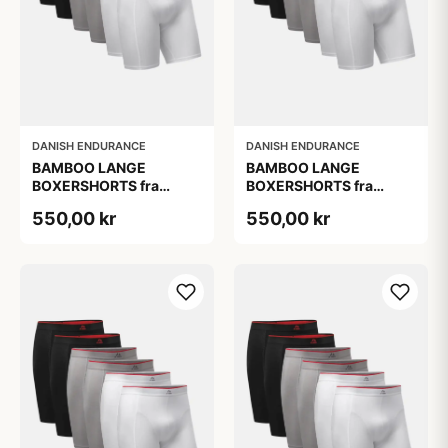
DANISH ENDURANCE
DANISH ENDURANCE
BAMBOO LANGE
BAMBOO LANGE
BOXERSHORTS fra
BOXERSHORTS fra
DANISH ENDURANCE -
DANISH ENDURANCE -
550,00 kr
550,00 kr
Sort/Rød | Grå | Hvid 6-
Sort/Rød | Grå | Hvid 6-
Pak
Pak