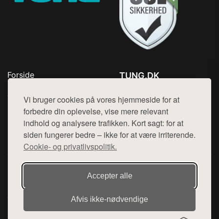
Forside
TUNG.DK
Produkter
Tlf. 78768672
Top Rabatter
Vi bruger cookies på vores hjemmeside for at
Mail:
hej@want.dk
Kontakt
forbedre din oplevelse, vise mere relevant
indhold og analysere trafikken. Kort sagt: for at
Cookie- og privatlivspolitik
siden fungerer bedre – ikke for at være irriterende.
Cookie- og privatlivspolitik.
Denne side er en del af want.dk, der udgiver en række
Accepter alle
hjemmesider med præsentation af forskellige produkter fra
diverse webshops. Der sælges ikke varer fra denne side - vi
Afvis ikke‑nødvendige
henviser til de shops, som sælger varen. Vi har heller ikke
varerne på lager.