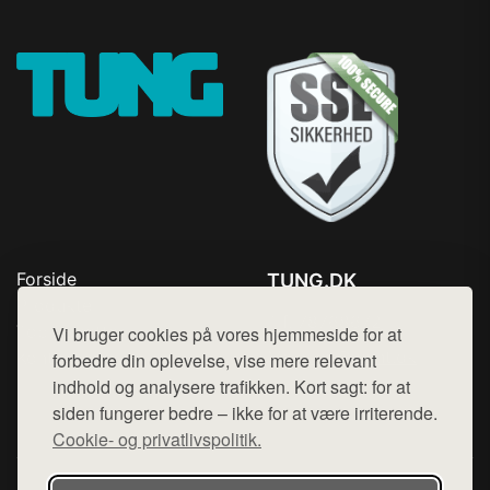
Forside
TUNG.DK
Produkter
Tlf. 78768672
Top Rabatter
Vi bruger cookies på vores hjemmeside for at
Mail:
hej@want.dk
Kontakt
forbedre din oplevelse, vise mere relevant
indhold og analysere trafikken. Kort sagt: for at
Cookie- og privatlivspolitik
siden fungerer bedre – ikke for at være irriterende.
Cookie- og privatlivspolitik.