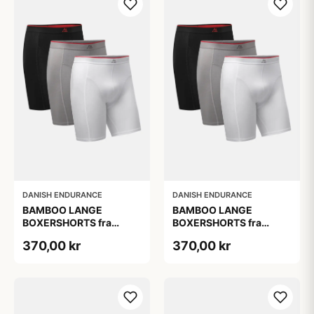
DANISH ENDURANCE
DANISH ENDURANCE
BAMBOO LANGE
BAMBOO LANGE
BOXERSHORTS fra
BOXERSHORTS fra
DANISH ENDURANCE -
DANISH ENDURANCE -
370,00 kr
370,00 kr
Sort/Rød | Grå | Hvid 3-
Sort/Rød | Grå | Hvid 3-
Pak
Pak