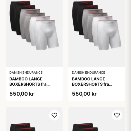
DANISH ENDURANCE
DANISH ENDURANCE
BAMBOO LANGE
BAMBOO LANGE
BOXERSHORTS fra
BOXERSHORTS fra
DANISH ENDURANCE -
DANISH ENDURANCE -
550,00 kr
550,00 kr
Sort/Rød | Grå | Hvid 6-
Sort/Rød | Grå | Hvid 6-
Pak
Pak