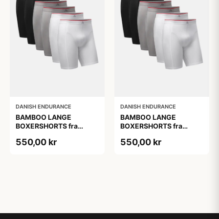
DANISH ENDURANCE
DANISH ENDURANCE
BAMBOO LANGE
BAMBOO LANGE
BOXERSHORTS fra
BOXERSHORTS fra
DANISH ENDURANCE -
DANISH ENDURANCE -
550,00 kr
550,00 kr
Sort/Rød | Grå | Hvid 6-
Sort/Rød | Grå | Hvid 6-
Pak
Pak