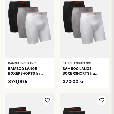
DANISH ENDURANCE
DANISH ENDURANCE
BAMBOO LANGE
BAMBOO LANGE
BOXERSHORTS fra
BOXERSHORTS fra
DANISH ENDURANCE -
DANISH ENDURANCE -
370,00 kr
370,00 kr
Sort/Rød | Grå | Hvid 3-
Sort/Rød | Grå | Hvid 3-
Pak
Pak