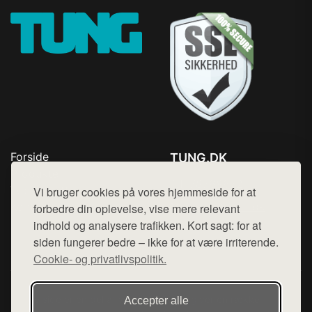
Forside
TUNG.DK
Produkter
Tlf. 78768672
Top Rabatter
Vi bruger cookies på vores hjemmeside for at
Mail:
hej@want.dk
Kontakt
forbedre din oplevelse, vise mere relevant
indhold og analysere trafikken. Kort sagt: for at
Cookie- og privatlivspolitik
siden fungerer bedre – ikke for at være irriterende.
Cookie- og privatlivspolitik.
Denne side er en del af want.dk, der udgiver en række
Accepter alle