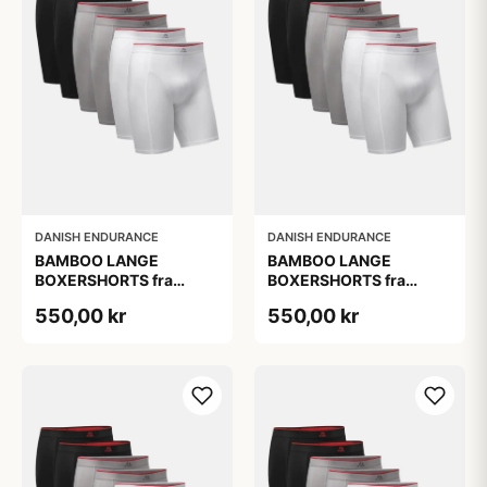
DANISH ENDURANCE
DANISH ENDURANCE
BAMBOO LANGE
BAMBOO LANGE
BOXERSHORTS fra
BOXERSHORTS fra
DANISH ENDURANCE -
DANISH ENDURANCE -
550,00 kr
550,00 kr
Sort/Rød | Grå | Hvid 6-
Sort/Rød | Grå | Hvid 6-
Pak
Pak