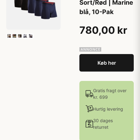
Sort/Rød | Marine
blå, 10-Pak
780,00 kr
Køb her
Gratis fragt over
kr. 699
Hurtig levering
30 dages
returret