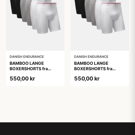
DANISH ENDURANCE
DANISH ENDURANCE
BAMBOO LANGE
BAMBOO LANGE
BOXERSHORTS fra
BOXERSHORTS fra
DANISH ENDURANCE -
DANISH ENDURANCE -
550,00 kr
550,00 kr
Sort/Rød | Grå | Hvid 6-
Sort/Rød | Grå | Hvid 6-
Pak
Pak