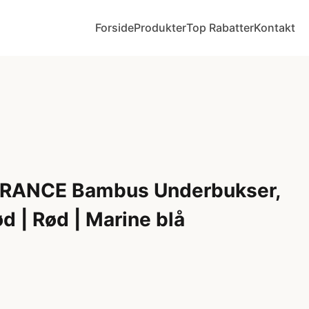
Forside
Produkter
Top Rabatter
Kontakt
RANCE Bambus Underbukser,
d | Rød | Marine blå