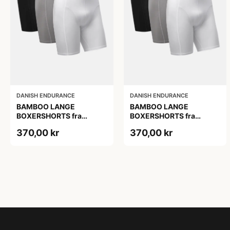
DANISH ENDURANCE
DANISH ENDURANCE
BAMBOO LANGE
BAMBOO LANGE
BOXERSHORTS fra
BOXERSHORTS fra
DANISH ENDURANCE -
DANISH ENDURANCE -
370,00 kr
370,00 kr
Sort/Rød | Grå | Hvid 3-
Sort/Rød | Grå | Hvid 3-
Pak
Pak