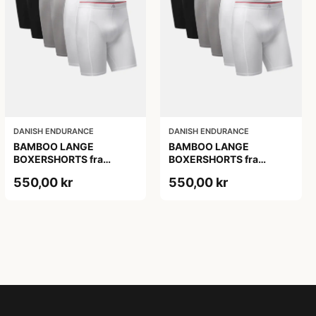
DANISH ENDURANCE
DANISH ENDURANCE
BAMBOO LANGE
BAMBOO LANGE
BOXERSHORTS fra
BOXERSHORTS fra
DANISH ENDURANCE -
DANISH ENDURANCE -
550,00 kr
550,00 kr
Sort/Rød | Grå | Hvid 6-
Sort/Rød | Grå | Hvid 6-
Pak
Pak