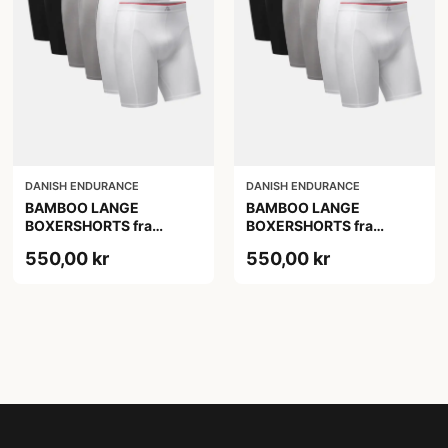
DANISH ENDURANCE
DANISH ENDURANCE
BAMBOO LANGE
BAMBOO LANGE
BOXERSHORTS fra
BOXERSHORTS fra
DANISH ENDURANCE -
DANISH ENDURANCE -
550,00 kr
550,00 kr
Sort/Rød | Grå | Hvid 6-
Sort/Rød | Grå | Hvid 6-
Pak
Pak