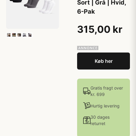
Sort | Grå | Hvid,
6-Pak
315,00 kr
Køb her
Gratis fragt over
kr. 699
Hurtig levering
30 dages
returret