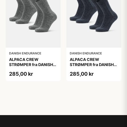
DANISH ENDURANCE
DANISH ENDURANCE
ALPACA CREW
ALPACA CREW
STRØMPER fra DANISH
STRØMPER fra DANISH
ENDURANCE, 2-Pak, 35-
ENDURANCE, 2-Pak, 35-
285,00 kr
285,00 kr
38, Varm og åndbar
38, Varm og åndbar
alpaka-uldblanding,
alpaka-uldblanding,
Oeko-Tex certificeret
Oeko-Tex certificeret