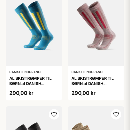
DANISH ENDURANCE
DANISH ENDURANCE
AL SKISTRØMPER TIL
AL SKISTRØMPER TIL
BØRN af DANISH
BØRN af DANISH
ENDURANCE, Blå/Gul,
ENDURANCE,
290,00 kr
290,00 kr
35-38
Lysegrå/Lyserød, 35-38