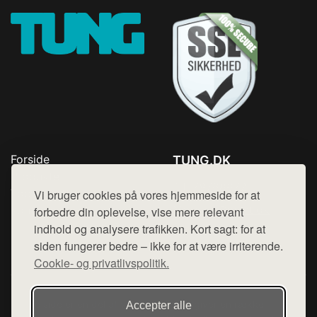
Forside
TUNG.DK
Produkter
Tlf. 78768672
Top Rabatter
Vi bruger cookies på vores hjemmeside for at
Mail:
hej@want.dk
Kontakt
forbedre din oplevelse, vise mere relevant
indhold og analysere trafikken. Kort sagt: for at
Cookie- og privatlivspolitik
siden fungerer bedre – ikke for at være irriterende.
Cookie- og privatlivspolitik.
Denne side er en del af want.dk, der udgiver en række
Accepter alle