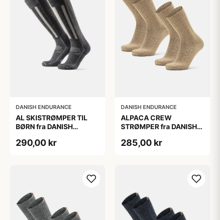
DANISH ENDURANCE
DANISH ENDURANCE
AL SKISTRØMPER TIL
ALPACA CREW
BØRN fra DANISH
STRØMPER fra DANISH
ENDURANCE,
ENDURANCE, 2-Pak, 35-
290,00 kr
285,00 kr
Mørkegrå/Lysegrå, 35-
38, Varm og åndbar
38
alpaka-uldblanding,
Oeko-Tex certificeret