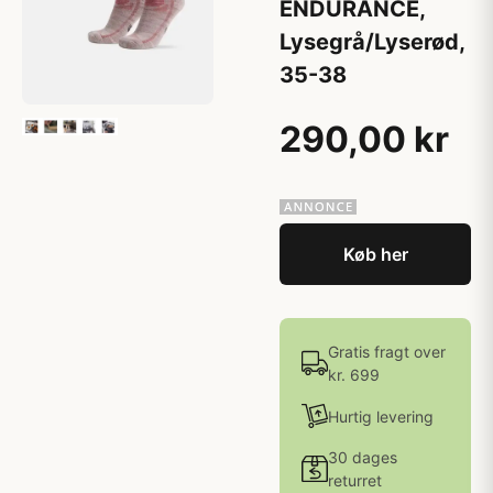
ENDURANCE,
Lysegrå/Lyserød,
35-38
290,00 kr
Køb her
Gratis fragt over
kr. 699
Hurtig levering
30 dages
returret