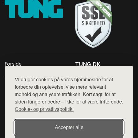
Forside
TUNG.DK
Produkter
Tlf. 78768672
Top Rabatter
Vi bruger cookies på vores hjemmeside for at
Mail:
hej@want.dk
Kontakt
forbedre din oplevelse, vise mere relevant
indhold og analysere trafikken. Kort sagt: for at
Cookie- og privatlivspolitik
siden fungerer bedre – ikke for at være irriterende.
Cookie- og privatlivspolitik.
Denne side er en del af want.dk, der udgiver en række
Accepter alle
hjemmesider med præsentation af forskellige produkter fra