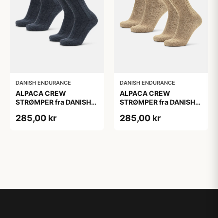
DANISH ENDURANCE
DANISH ENDURANCE
ALPACA CREW
ALPACA CREW
STRØMPER fra DANISH
STRØMPER fra DANISH
ENDURANCE, 2-Pak, 35-
ENDURANCE, 2-Pak, 39-
285,00 kr
285,00 kr
38, Varm og åndbar
42
alpaka-uldblanding,
Oeko-Tex certificeret