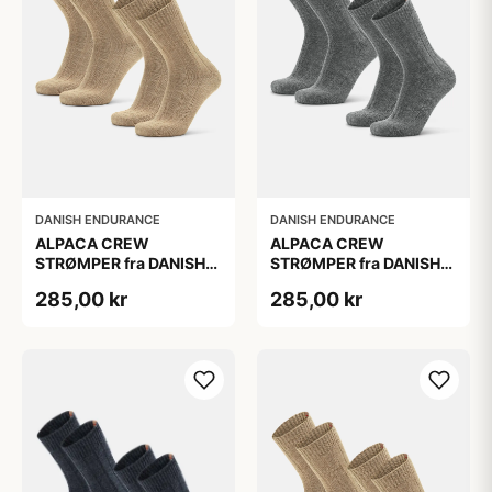
DANISH ENDURANCE
DANISH ENDURANCE
ALPACA CREW
ALPACA CREW
STRØMPER fra DANISH
STRØMPER fra DANISH
ENDURANCE, 2-Pak, 35-
ENDURANCE, 2-Pak, 35-
285,00 kr
285,00 kr
38, Varm og åndbar
38, Varm og åndbar
alpaka-uldblanding,
alpaka-uldblanding,
Oeko-Tex certificeret
Oeko-Tex certificeret