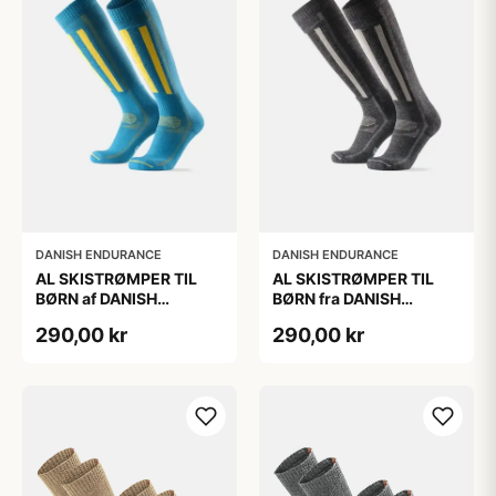
DANISH ENDURANCE
DANISH ENDURANCE
AL SKISTRØMPER TIL
AL SKISTRØMPER TIL
BØRN af DANISH
BØRN fra DANISH
ENDURANCE, Blå/Gul,
ENDURANCE,
290,00 kr
290,00 kr
35-38
Mørkegrå/Lysegrå, 35-
38