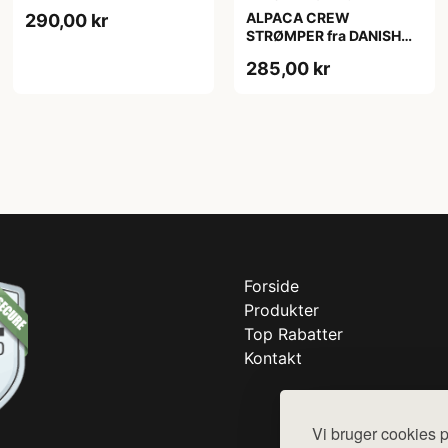
ENDURANCE,
ALPACA CREW
290,00 kr
Mørkegrå/Lysegrå, 35-38
STRØMPER fra DANISH
ENDURANCE, 2-Pak, 35-
285,00 kr
38, Varm og åndbar
alpaka-uldblanding,
Oeko-Tex certificeret
Forside
Produkter
Top Rabatter
Kontakt
Vi bruger cookies p