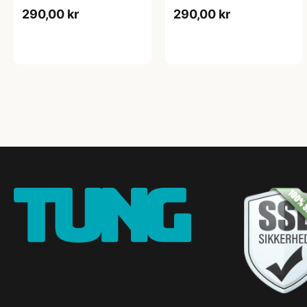
ENDURANCE, Blå/Gul,
ENDURANCE,
290,00 kr
290,00 kr
35-38
Lysegrå/Lyserød, 35-38