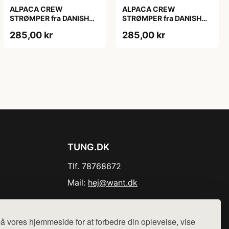
ALPACA CREW
ALPACA CREW
STRØMPER fra DANISH
STRØMPER fra DANISH
ENDURANCE, 2-Pak, 35-
ENDURANCE, 2-Pak, 35-
285,00 kr
285,00 kr
38, Varm og åndbar
38, Varm og åndbar
alpaka-uldblanding,
alpaka-uldblanding,
Oeko-Tex certificeret
Oeko-Tex certificeret
TUNG.DK
Tlf. 78768672
Mail:
hej@want.dk
Cookie- og privatlivspolitik
å vores hjemmeside for at forbedre din oplevelse, vise