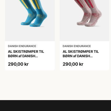
DANISH ENDURANCE
DANISH ENDURANCE
AL SKISTRØMPER TIL
AL SKISTRØMPER TIL
BØRN af DANISH
BØRN af DANISH
ENDURANCE, Blå/Gul,
ENDURANCE,
290,00 kr
290,00 kr
35-38
Lysegrå/Lyserød, 35-38