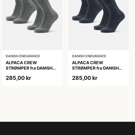
DANISH ENDURANCE
DANISH ENDURANCE
ALPACA CREW
ALPACA CREW
STRØMPER fra DANISH
STRØMPER fra DANISH
ENDURANCE, 2-Pak, 35-
ENDURANCE, 2-Pak, 35-
285,00 kr
285,00 kr
38, Varm og åndbar
38, Varm og åndbar
alpaka-uldblanding,
alpaka-uldblanding,
Oeko-Tex certificeret
Oeko-Tex certificeret