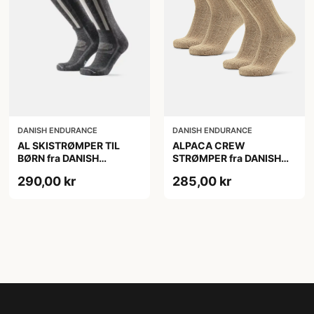
DANISH ENDURANCE
DANISH ENDURANCE
AL SKISTRØMPER TIL
ALPACA CREW
BØRN fra DANISH
STRØMPER fra DANISH
ENDURANCE,
ENDURANCE, 2-Pak, 35-
290,00 kr
285,00 kr
Mørkegrå/Lysegrå, 35-38
38, Varm og åndbar
alpaka-uldblanding,
Oeko-Tex certificeret