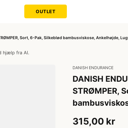
OUTLET
ER, Sort, 6-Pak, Silkeblød bambusviskose, Ankelhøjde, Lugt
 hjælp fra AI.
DANISH ENDURANCE
DANISH END
STRØMPER, Sor
bambusviskose
315,00 kr