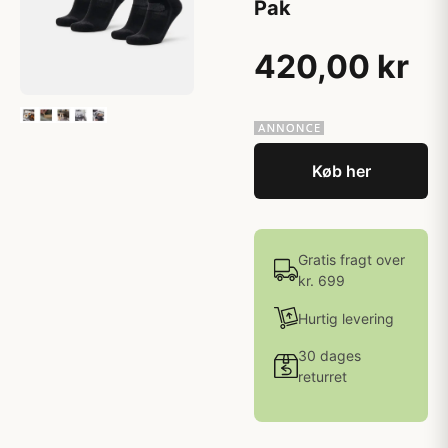
Pak
420,00 kr
Køb her
Gratis fragt over
kr. 699
Hurtig levering
30 dages
returret