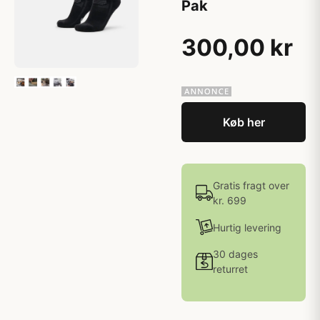
Pak
300,00 kr
Køb her
Gratis fragt over
kr. 699
Hurtig levering
30 dages
returret