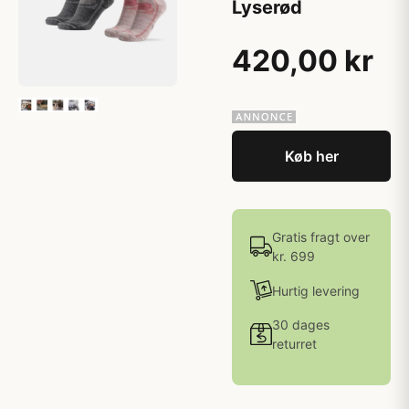
Lyserød
420,00 kr
Køb her
Gratis fragt over
kr. 699
Hurtig levering
30 dages
returret