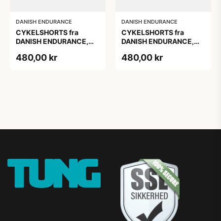
DANISH ENDURANCE
DANISH ENDURANCE
CYKELSHORTS fra
CYKELSHORTS fra
DANISH ENDURANCE,
DANISH ENDURANCE,
Sort, 1-Pak, 3D Pro
Sort, 1-Pak, 3D Pro
480,00 kr
480,00 kr
ergonomisk polstring,
ergonomisk polstring,
fugttransporterende
fugttransporterende
materiale og elastisk
materiale og elastisk
linning
linning