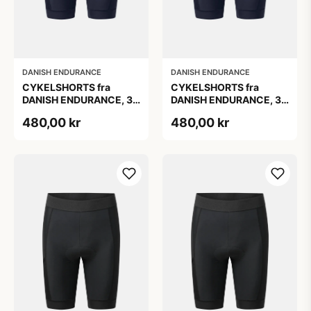
DANISH ENDURANCE
DANISH ENDURANCE
CYKELSHORTS fra
CYKELSHORTS fra
DANISH ENDURANCE, 3D
DANISH ENDURANCE, 3D
Pro ergonomisk
Pro polstring,
480,00 kr
480,00 kr
polstring,
fugttransporterende,
fugttransporterende
elastisk linning,
materiale, elastisk
refleksdetaljer, størrelse
linning, XL
L