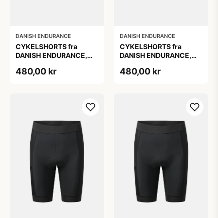
DANISH ENDURANCE
DANISH ENDURANCE
CYKELSHORTS fra
CYKELSHORTS fra
DANISH ENDURANCE,
DANISH ENDURANCE,
Sort, 1-Pak, 3D Pro
Sort, 1-Pak, 3D Pro
480,00 kr
480,00 kr
ergonomisk polstring,
ergonomisk polstring,
fugttransporterende
fugttransporterende
materiale og elastisk
materiale og elastisk
linning
linning