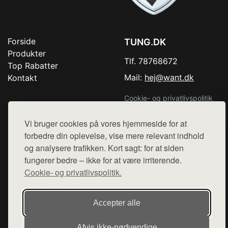
Forside
TUNG.DK
Produkter
Tlf. 78768672
Top Rabatter
Mail:
hej@want.dk
Kontakt
Cookie- og privatlivspolitik
Vi bruger cookies på vores hjemmeside for at
forbedre din oplevelse, vise mere relevant indhold
Denne side er en del af want.dk, der udgiver en række
og analysere trafikken. Kort sagt: for at siden
hjemmesider med præsentation af forskellige produkter fra
fungerer bedre – ikke for at være irriterende.
diverse webshops. Der sælges ikke varer fra denne side - vi
Cookie- og privatlivspolitik.
henviser til de shops, som sælger varen. Vi har heller ikke
varerne på lager.
Accepter alle
© 2026 tung.dk. Alle rettigheder forbeholdes.
Afvis ikke‑nødvendige