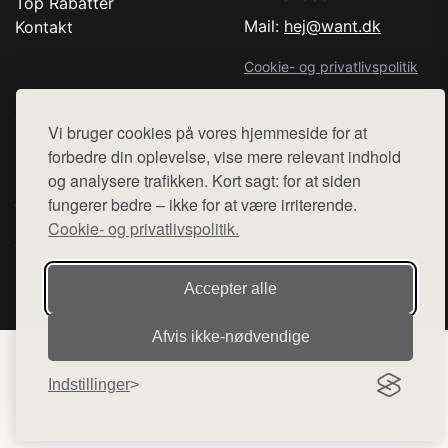
Top Rabatter
Mail:
hej@want.dk
Kontakt
Cookie- og privatlivspolitik
Vi bruger cookies på vores hjemmeside for at
forbedre din oplevelse, vise mere relevant indhold
Denne side er en del af want.dk, der udgiver en række
og analysere trafikken. Kort sagt: for at siden
hjemmesider med præsentation af forskellige produkter fra
fungerer bedre – ikke for at være irriterende.
diverse webshops. Der sælges ikke varer fra denne side - vi
henviser til de shops, som sælger varen. Vi har heller ikke
Cookie- og privatlivspolitik.
varerne på lager.
Accepter alle
© 2026 tung.dk. Alle rettigheder forbeholdes.
Afvis ikke‑nødvendige
Indstillinger