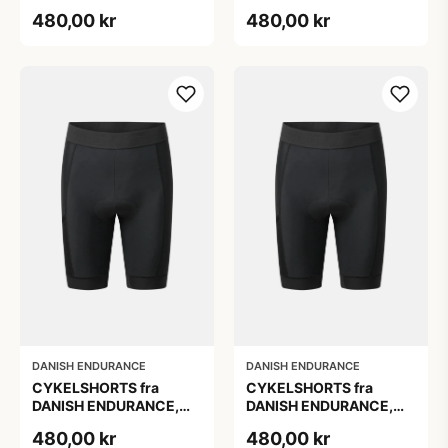
Sort, 1-Pak, 3D Pro
Sort, 1-Pak, 3D Pro
480,00 kr
480,00 kr
ergonomisk polstring,
ergonomisk polstring,
fugttransporterende
fugttransporterende
materiale og elastisk
materiale og elastisk
linning
linning
DANISH ENDURANCE
DANISH ENDURANCE
CYKELSHORTS fra
CYKELSHORTS fra
DANISH ENDURANCE,
DANISH ENDURANCE,
Sort, 1-Pak, 3D Pro
Sort, 1-Pak, 3D Pro
480,00 kr
480,00 kr
ergonomisk polstring,
ergonomisk polstring,