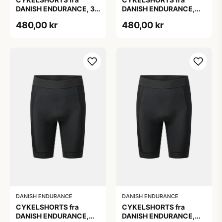
DANISH ENDURANCE, 3D
DANISH ENDURANCE,
Pro ergonomisk
Mængde M, 3D Pro
480,00 kr
480,00 kr
polstring,
Ergonomisk Polstring,
fugttransporterende
Fugttransporterende
materiale, elastisk
Materiale,
linning, XL
Refleksdetaljer
DANISH ENDURANCE
DANISH ENDURANCE
CYKELSHORTS fra
CYKELSHORTS fra
DANISH ENDURANCE,
DANISH ENDURANCE,