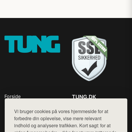
Forside
TUNG.DK
Produkter
Tlf. 78768672
Top Rabatter
Vi bruger cookies på vores hjemmeside for at
Mail:
hej@want.dk
Kontakt
forbedre din oplevelse, vise mere relevant
indhold og analysere trafikken. Kort sagt: for at
Cookie- og privatlivspolitik