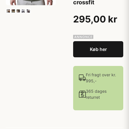
crossfit
295,00 kr
Køb her
Fri fragt over kr.
995,-
365 dages
returret