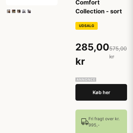
Comfort
Collection - sort
UDSALG
285,00
575,00
kr
kr
Køb her
Fri fragt over kr.
995,-