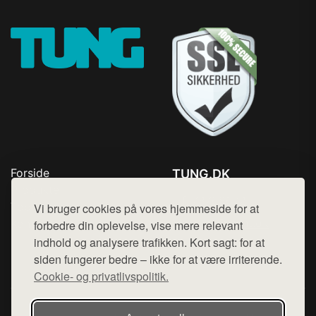
Forside
TUNG.DK
Produkter
Tlf. 78768672
Top Rabatter
Vi bruger cookies på vores hjemmeside for at
Mail:
hej@want.dk
Kontakt
forbedre din oplevelse, vise mere relevant
indhold og analysere trafikken. Kort sagt: for at
Cookie- og privatlivspolitik
siden fungerer bedre – ikke for at være irriterende.
Cookie- og privatlivspolitik.