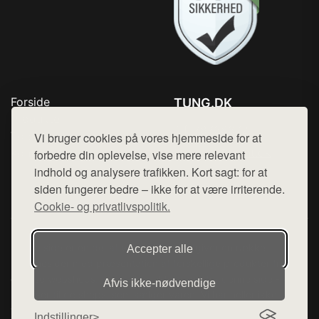
Forside
TUNG.DK
Produkter
Tlf. 78768672
Top Rabatter
Vi bruger cookies på vores hjemmeside for at
Mail:
hej@want.dk
Kontakt
forbedre din oplevelse, vise mere relevant
indhold og analysere trafikken. Kort sagt: for at
Cookie- og privatlivspolitik
siden fungerer bedre – ikke for at være irriterende.
Cookie- og privatlivspolitik.
Denne side er en del af want.dk, der udgiver en række
Accepter alle
hjemmesider med præsentation af forskellige produkter fra
diverse webshops. Der sælges ikke varer fra denne side - vi
Afvis ikke‑nødvendige
henviser til de shops, som sælger varen. Vi har heller ikke
varerne på lager.
Indstillinger