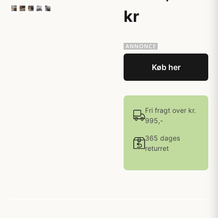
kr
Køb her
Fri fragt over kr.
995,-
365 dages
returret