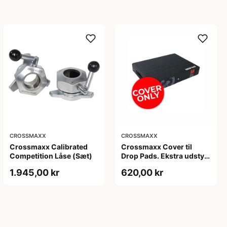
CROSSMAXX
CROSSMAXX
Crossmaxx Calibrated
Crossmaxx Cover til
Competition Låse (Sæt)
Drop Pads. Ekstra udstyr
til Drop Pads. Forbedret
1.945,00 kr
620,00 kr
beskyttelse og
holdbarhed. Perfekt til
mange
træningsmuligheder.