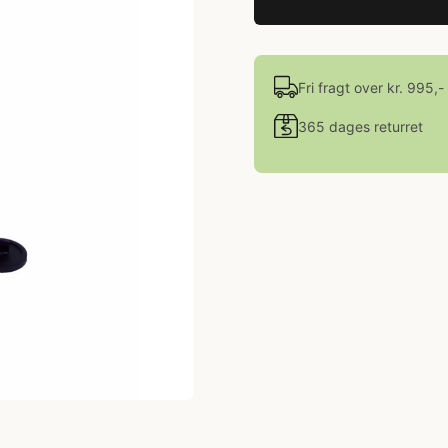
Fri fragt over kr. 995,-
365 dages returret