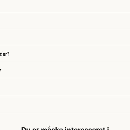
der?
?
Du er måske interesseret i