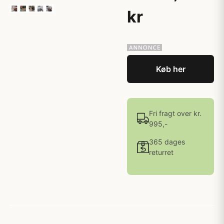
kr
Køb her
Fri fragt over kr.
995,-
365 dages
returret