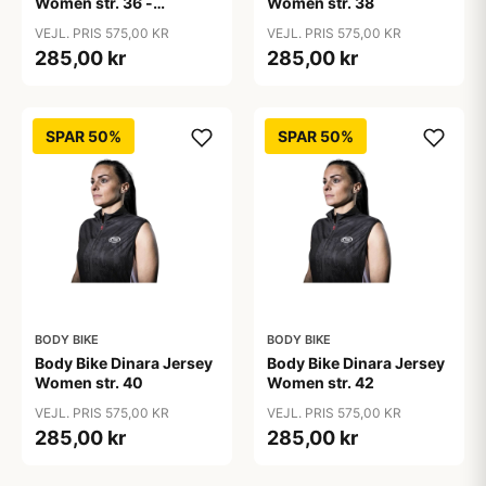
Women str. 36 -
Women str. 38
spinning trøje til kvinder
VEJL. PRIS 575,00 KR
VEJL. PRIS 575,00 KR
- Comfort Collection -
285,00 kr
285,00 kr
sort
SPAR 50%
SPAR 50%
BODY BIKE
BODY BIKE
Body Bike Dinara Jersey
Body Bike Dinara Jersey
Women str. 40
Women str. 42
VEJL. PRIS 575,00 KR
VEJL. PRIS 575,00 KR
285,00 kr
285,00 kr