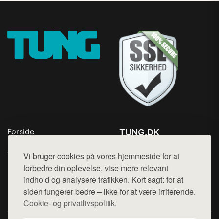
Forside
TUNG.DK
Produkter
Tlf. 78768672
Top Rabatter
Vi bruger cookies på vores hjemmeside for at
Mail:
hej@want.dk
Kontakt
forbedre din oplevelse, vise mere relevant
indhold og analysere trafikken. Kort sagt: for at
Cookie- og privatlivspolitik
siden fungerer bedre – ikke for at være irriterende.
Cookie- og privatlivspolitik.