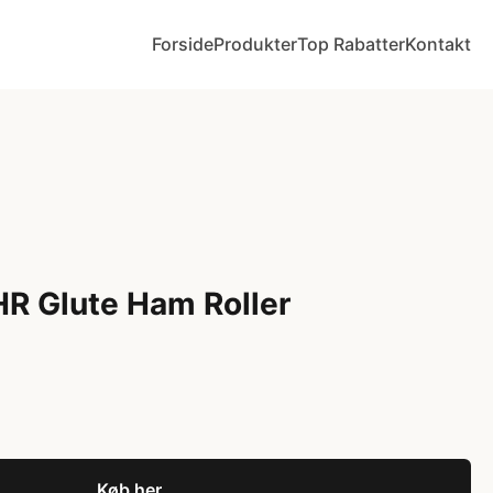
Forside
Produkter
Top Rabatter
Kontakt
R Glute Ham Roller
Køb her