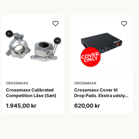
CROSSMAXX
CROSSMAXX
Crossmaxx Calibrated
Crossmaxx Cover til
Competition Låse (Sæt)
Drop Pads. Ekstra udstyr
til Drop Pads. Forbedret
1.945,00 kr
620,00 kr
beskyttelse og
holdbarhed. Perfekt til
mange
træningsmuligheder.