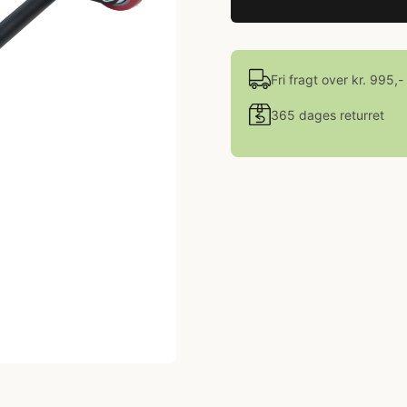
Fri fragt over kr. 995,-
365 dages returret