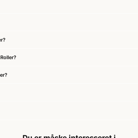
er?
Roller?
ler?
Du er måske interesseret i