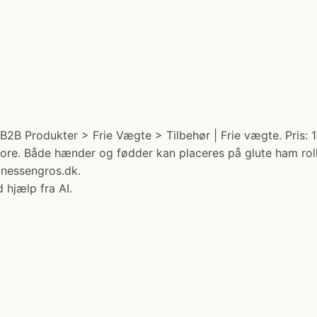
 Produkter > Frie Vægte > Tilbehør | Frie vægte. Pris: 12
re. Både hænder og fødder kan placeres på glute ham roller
itnessengros.dk.
 hjælp fra AI.