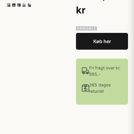
kr
Køb her
Fri fragt over kr.
995,-
365 dages
returret