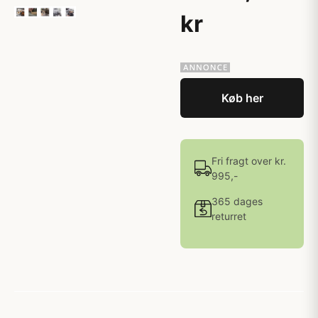
kr
Køb her
Fri fragt over kr.
995,-
365 dages
returret