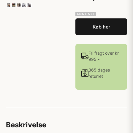
Køb her
Fri fragt over kr.
995,-
365 dages
returret
Beskrivelse