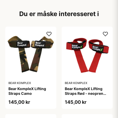
Du er måske interesseret i
BEAR KOMPLEX
BEAR KOMPLEX
Bear KompleX Lifting
Bear KompleX Lifting
Straps Camo
Straps Rød - neopren
straps af holdbar
145,00 kr
145,00 kr
kvalitet. Crossfit udstyr,
til vægtløftning og
styrketræning