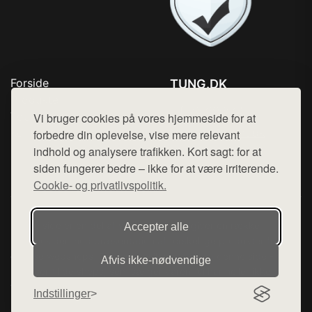
Forside
TUNG.DK
Produkter
Tlf. 78768672
Top Rabatter
Vi bruger cookies på vores hjemmeside for at
Mail:
hej@want.dk
Kontakt
forbedre din oplevelse, vise mere relevant
indhold og analysere trafikken. Kort sagt: for at
Cookie- og privatlivspolitik
siden fungerer bedre – ikke for at være irriterende.
Cookie- og privatlivspolitik.
Denne side er en del af want.dk, der udgiver en række
Accepter alle
hjemmesider med præsentation af forskellige produkter fra
diverse webshops. Der sælges ikke varer fra denne side - vi
Afvis ikke‑nødvendige
henviser til de shops, som sælger varen. Vi har heller ikke
varerne på lager.
Indstillinger