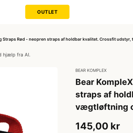
OUTLET
 Straps Rød - neopren straps af holdbar kvalitet. Crossfit udstyr,
 hjælp fra AI.
BEAR KOMPLEX
Bear KompleX 
straps af holdb
vægtløftning 
145,00 kr