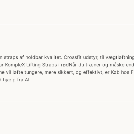
traps af holdbar kvalitet. Crossfit udstyr, til vægtløftnin
ear KompleX Lifting Straps i rødNår du træner og måske endd
ne vil løfte tungere, mere sikkert, og effektivt, er Køb hos 
 hjælp fra AI.