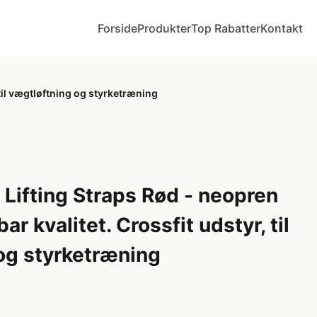
Forside
Produkter
Top Rabatter
Kontakt
 til vægtløftning og styrketræning
Lifting Straps Rød - neopren
ar kvalitet. Crossfit udstyr, til
og styrketræning