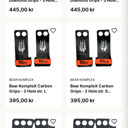
Diamond Grips - 3 Hole
Diamond Grips - 3 Hole
str. S
str. XL
445,00 kr
445,00 kr
BEAR KOMPLEX
BEAR KOMPLEX
Bear KompleX Carbon
Bear KompleX Carbon
Grips - 2 Hole str. L
Grips - 2 Hole str. S
carbon træningsgrips
395,00 kr
395,00 kr
sort