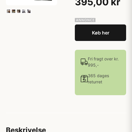
395,00 kr
Køb her
Fri fragt over kr.
995,-
365 dages
returret
Beskrivelse