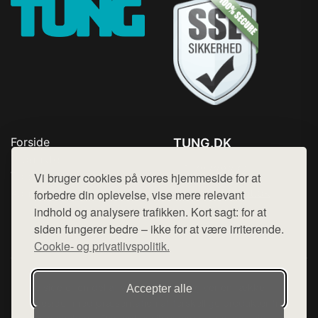
Forside
TUNG.DK
Produkter
Tlf. 78768672
Top Rabatter
Vi bruger cookies på vores hjemmeside for at
Mail:
hej@want.dk
Kontakt
forbedre din oplevelse, vise mere relevant
indhold og analysere trafikken. Kort sagt: for at
Cookie- og privatlivspolitik
siden fungerer bedre – ikke for at være irriterende.
Cookie- og privatlivspolitik.
Denne side er en del af want.dk, der udgiver en række
Accepter alle
hjemmesider med præsentation af forskellige produkter fra