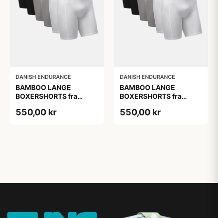
DANISH ENDURANCE
DANISH ENDURANCE
BAMBOO LANGE
BAMBOO LANGE
BOXERSHORTS fra
BOXERSHORTS fra
DANISH ENDURANCE -
DANISH ENDURANCE -
550,00 kr
550,00 kr
Sort/Rød | Grå | Hvid 6-
Sort/Rød | Grå | Hvid 6-
Pak
Pak