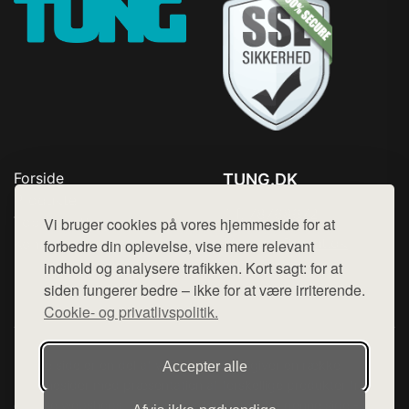
Forside
TUNG.DK
Produkter
Tlf. 78768672
Top Rabatter
Vi bruger cookies på vores hjemmeside for at
Mail:
hej@want.dk
Kontakt
forbedre din oplevelse, vise mere relevant
indhold og analysere trafikken. Kort sagt: for at
Cookie- og privatlivspolitik
siden fungerer bedre – ikke for at være irriterende.
Cookie- og privatlivspolitik.
Denne side er en del af want.dk, der udgiver en række
Accepter alle
hjemmesider med præsentation af forskellige produkter fra
diverse webshops. Der sælges ikke varer fra denne side - vi