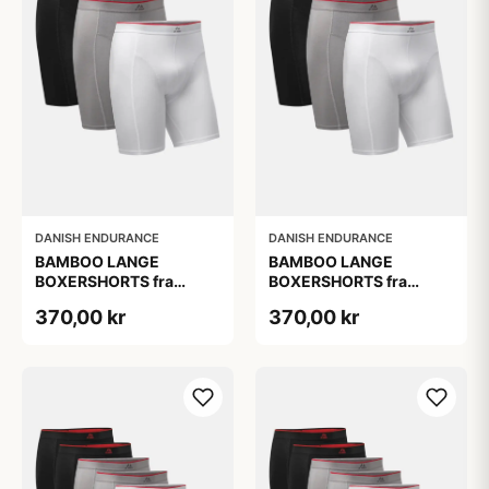
DANISH ENDURANCE
DANISH ENDURANCE
BAMBOO LANGE
BAMBOO LANGE
BOXERSHORTS fra
BOXERSHORTS fra
DANISH ENDURANCE -
DANISH ENDURANCE -
370,00 kr
370,00 kr
Sort/Rød | Grå | Hvid 3-
Sort/Rød | Grå | Hvid 3-
Pak
Pak