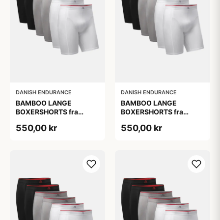
DANISH ENDURANCE
DANISH ENDURANCE
BAMBOO LANGE
BAMBOO LANGE
BOXERSHORTS fra
BOXERSHORTS fra
DANISH ENDURANCE -
DANISH ENDURANCE -
550,00 kr
550,00 kr
Sort/Rød | Grå | Hvid 6-
Sort/Rød | Grå | Hvid 6-
Pak
Pak