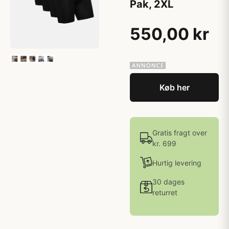
Pak, 2XL
550,00 kr
Køb her
Gratis fragt over
kr. 699
Hurtig levering
30 dages
returret