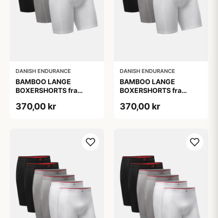
DANISH ENDURANCE
DANISH ENDURANCE
BAMBOO LANGE
BAMBOO LANGE
BOXERSHORTS fra
BOXERSHORTS fra
DANISH ENDURANCE -
DANISH ENDURANCE -
370,00 kr
370,00 kr
Sort/Rød | Grå | Hvid 3-
Sort/Rød | Grå | Hvid 3-
Pak
Pak