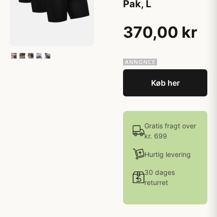
Pak, L
370,00 kr
Køb her
Gratis fragt over
kr. 699
Hurtig levering
30 dages
returret