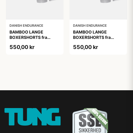
DANISH ENDURANCE
DANISH ENDURANCE
BAMBOO LANGE
BAMBOO LANGE
BOXERSHORTS fra
BOXERSHORTS fra
DANISH ENDURANCE -
DANISH ENDURANCE -
550,00 kr
550,00 kr
Sort/Rød | Grå | Hvid 6-
Sort/Rød | Grå | Hvid 6-
Pak
Pak