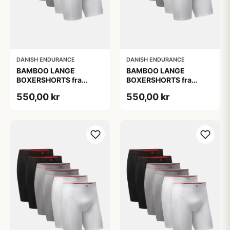
DANISH ENDURANCE
DANISH ENDURANCE
BAMBOO LANGE
BAMBOO LANGE
BOXERSHORTS fra
BOXERSHORTS fra
DANISH ENDURANCE -
DANISH ENDURANCE -
550,00 kr
550,00 kr
Sort/Rød | Grå | Hvid 6-
Sort/Rød | Grå | Hvid 6-
Pak
Pak