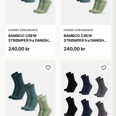
DANISH ENDURANCE
DANISH ENDURANCE
BAMBOO CREW
BAMBOO CREW
STRØMPER fra DANISH
STRØMPER fra DANISH
ENDURANCE, 3-Pak,
ENDURANCE, 3-Pak,
240,00 kr
240,00 kr
Mørkegrøn | Lysegrøn |
Mørkegrøn | Lysegrøn |
Mellemgrøn
Mellemgrøn