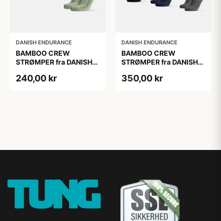
DANISH ENDURANCE
DANISH ENDURANCE
BAMBOO CREW
BAMBOO CREW
STRØMPER fra DANISH
STRØMPER fra DANISH
ENDURANCE, 3-Pak,
ENDURANCE, 6-Pak, 35-
240,00 kr
350,00 kr
Mørkegrøn | Lysegrøn |
38
Mellemgrøn