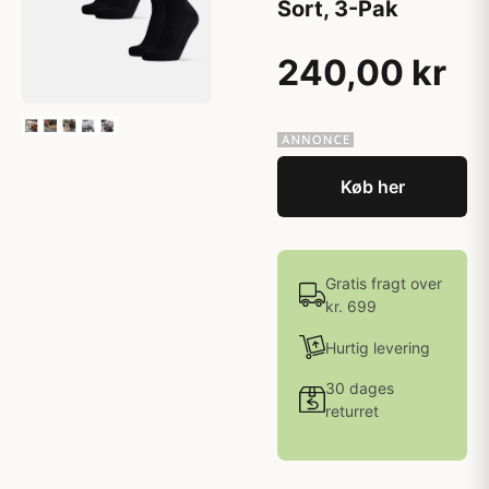
Sort, 3-Pak
240,00 kr
Køb her
Gratis fragt over
kr. 699
Hurtig levering
30 dages
returret