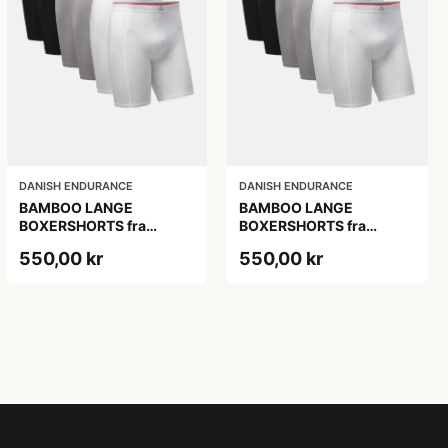
DANISH ENDURANCE
DANISH ENDURANCE
BAMBOO LANGE
BAMBOO LANGE
BOXERSHORTS fra
BOXERSHORTS fra
DANISH ENDURANCE -
DANISH ENDURANCE -
550,00 kr
550,00 kr
Sort/Rød | Grå | Hvid 6-
Sort/Rød | Grå | Hvid 6-
Pak
Pak