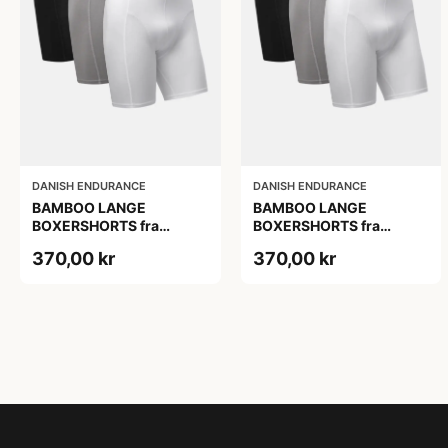
DANISH ENDURANCE
DANISH ENDURANCE
BAMBOO LANGE
BAMBOO LANGE
BOXERSHORTS fra
BOXERSHORTS fra
DANISH ENDURANCE -
DANISH ENDURANCE -
370,00 kr
370,00 kr
Sort/Rød | Grå | Hvid 3-
Sort/Rød | Grå | Hvid 3-
Pak
Pak