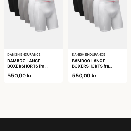
DANISH ENDURANCE
DANISH ENDURANCE
BAMBOO LANGE
BAMBOO LANGE
BOXERSHORTS fra
BOXERSHORTS fra
DANISH ENDURANCE -
DANISH ENDURANCE -
550,00 kr
550,00 kr
Sort/Rød | Grå | Hvid 6-
Sort/Rød | Grå | Hvid 6-
Pak
Pak