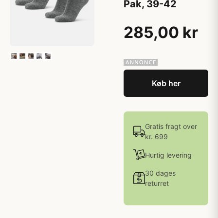
Pak, 39-42
285,00 kr
Køb her
Gratis fragt over
kr. 699
Hurtig levering
30 dages
returret