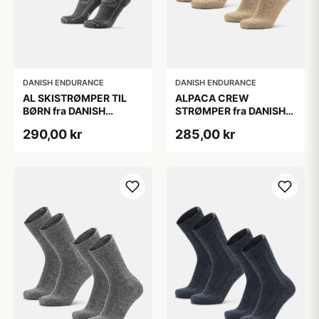
DANISH ENDURANCE
DANISH ENDURANCE
AL SKISTRØMPER TIL
ALPACA CREW
BØRN fra DANISH
STRØMPER fra DANISH
ENDURANCE,
ENDURANCE, 2-Pak, 35-
290,00 kr
285,00 kr
Mørkegrå/Lysegrå, 35-
38, Varm og åndbar
38
alpaka-uldblanding,
Oeko-Tex certificeret