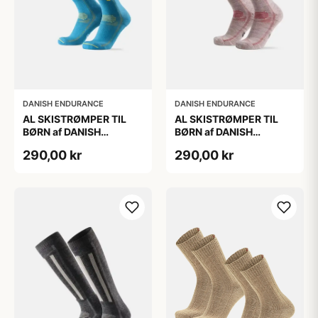
DANISH ENDURANCE
DANISH ENDURANCE
AL SKISTRØMPER TIL
AL SKISTRØMPER TIL
BØRN af DANISH
BØRN af DANISH
ENDURANCE, Blå/Gul,
ENDURANCE,
290,00 kr
290,00 kr
35-38
Lysegrå/Lyserød, 35-38