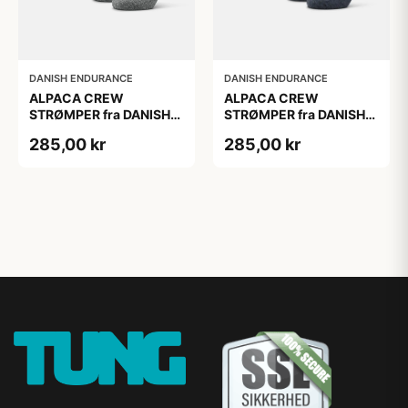
DANISH ENDURANCE
DANISH ENDURANCE
ALPACA CREW
ALPACA CREW
STRØMPER fra DANISH
STRØMPER fra DANISH
ENDURANCE, 2-Pak, 35-
ENDURANCE, 2-Pak, 35-
285,00 kr
285,00 kr
38, Varm og åndbar
38, Varm og åndbar
alpaka-uldblanding,
alpaka-uldblanding,
Oeko-Tex certificeret
Oeko-Tex certificeret