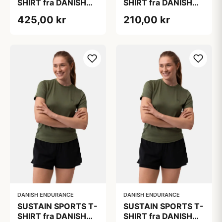
SHIRT fra DANISH
SHIRT fra DANISH
ENDURANCE,
ENDURANCE,
425,00 kr
210,00 kr
Lyseblå, 2-Pak
Olivengrøn, 1-Pak,
Bæredygtig
Trænings Tøj med
Hurtigtørrende
Polyester
DANISH ENDURANCE
DANISH ENDURANCE
SUSTAIN SPORTS T-
SUSTAIN SPORTS T-
SHIRT fra DANISH
SHIRT fra DANISH