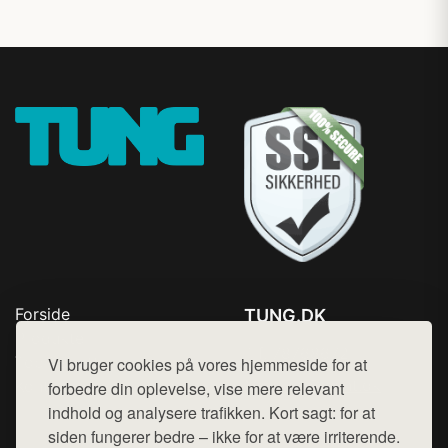
Forside
TUNG.DK
Produkter
Tlf. 78768672
Top Rabatter
Vi bruger cookies på vores hjemmeside for at
Mail:
hej@want.dk
Kontakt
forbedre din oplevelse, vise mere relevant
indhold og analysere trafikken. Kort sagt: for at
Cookie- og privatlivspolitik
siden fungerer bedre – ikke for at være irriterende.