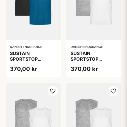
DANISH ENDURANCE
DANISH ENDURANCE
SUSTAIN
SUSTAIN
SPORTSTOP
SPORTSTOP
Træningstanktop til
Træningstanktop til
370,00 kr
370,00 kr
mænd fra Sustain-
mænd fra Sustain-
linjen, 2-Pak Sort |
linjen, Grå Mélange |
Lyseblå, Bæredygtig
Hvid, 2-Pak,
polyester, Oeko-Tex
Bæredygtig
certificeret
polyester, Mænd