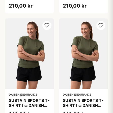
ENDURANCE,
ENDURANCE,
210,00 kr
210,00 kr
Olivengrøn, 1-Pak,
Olivengrøn, 1-Pak,
Bæredygtig
Bæredygtig
Trænings Tøj med
Trænings Tøj med
Hurtigtørrende
Hurtigtørrende
Polyester
Polyester
DANISH ENDURANCE
DANISH ENDURANCE
SUSTAIN SPORTS T-
SUSTAIN SPORTS T-
SHIRT fra DANISH
SHIRT fra DANISH
ENDURANCE,
ENDURANCE,