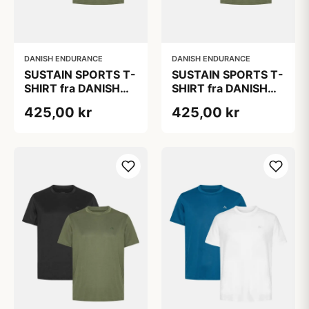
DANISH ENDURANCE
DANISH ENDURANCE
SUSTAIN SPORTS T-
SUSTAIN SPORTS T-
SHIRT fra DANISH
SHIRT fra DANISH
ENDURANCE,
ENDURANCE,
425,00 kr
425,00 kr
Letvægts og
Letvægts og
hurtigtørrende
hurtigtørrende
polyester, Sort |
polyester, Sort |
Olivengrøn, 2-Pak
Olivengrøn, 2-Pak