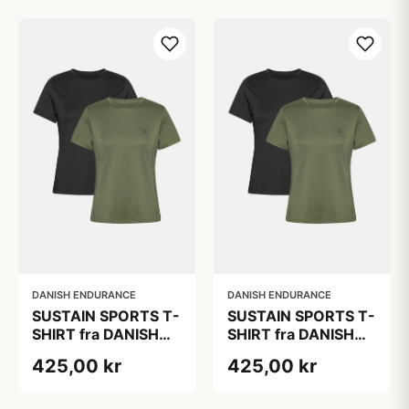
Polyester, Åndbart
Polyester, Åndbart
Mesh, Bæredygtig
Mesh, Bæredygtig
DANISH ENDURANCE
DANISH ENDURANCE
SUSTAIN SPORTS T-
SUSTAIN SPORTS T-
SHIRT fra DANISH
SHIRT fra DANISH
ENDURANCE, Sort |
ENDURANCE, Sort |
425,00 kr
425,00 kr
Oliven, 2-Pak,
Oliven, 2-Pak,
Genanvendt
Genanvendt
polyester, Åndbart
polyester, Åndbart