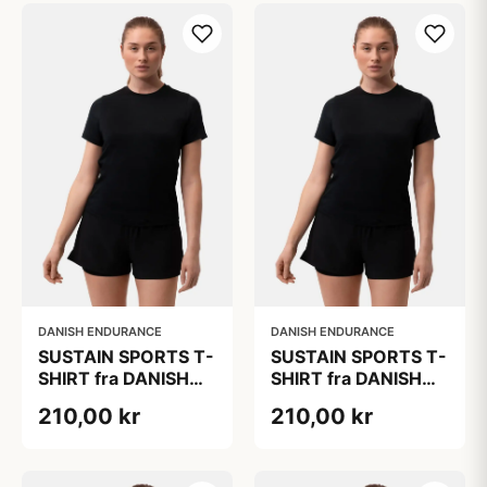
mesh, Perfekt til
mesh, Perfekt til
træning
træning
DANISH ENDURANCE
DANISH ENDURANCE
SUSTAIN SPORTS T-
SUSTAIN SPORTS T-
SHIRT fra DANISH
SHIRT fra DANISH
ENDURANCE, Sort,
ENDURANCE, Sort,
210,00 kr
210,00 kr
1-Pak, Bæredygtig
1-Pak, Bæredygtig
Trænings Tøj med
Trænings Tøj med
Hurtigtørrende
Hurtigtørrende