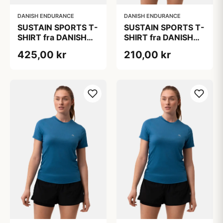
DANISH ENDURANCE
DANISH ENDURANCE
SUSTAIN SPORTS T-
SUSTAIN SPORTS T-
SHIRT fra DANISH
SHIRT fra DANISH
ENDURANCE,
ENDURANCE,
425,00 kr
210,00 kr
Lyseblå | Hvid, 2-
Lyseblå, 1-Pak
Pak, Hurtigtørrende
Polyester,
Bæredygtig