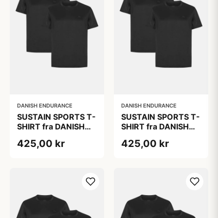
DANISH ENDURANCE
DANISH ENDURANCE
SUSTAIN SPORTS T-
SUSTAIN SPORTS T-
SHIRT fra DANISH
SHIRT fra DANISH
ENDURANCE, Sort,
ENDURANCE, Sort,
425,00 kr
425,00 kr
2-Pak,
2-Pak,
Hurtigtørrende
Hurtigtørrende
Polyester,
Polyester,
Bæredygtig
Bæredygtig