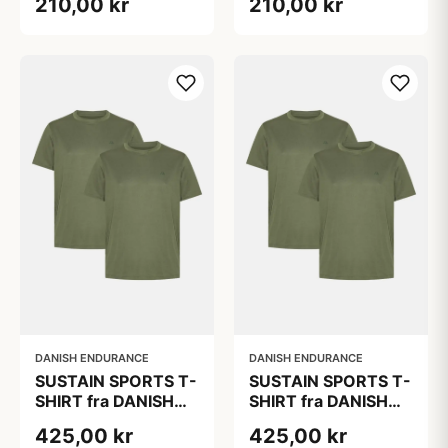
210,00 kr
210,00 kr
Olivengrøn, 1-Pak,
Olivengrøn, 1-Pak,
Bæredygtig
Bæredygtig
Trænings Tøj med
Trænings Tøj med
Hurtigtørrende
Hurtigtørrende
Polyester
Polyester
DANISH ENDURANCE
DANISH ENDURANCE
SUSTAIN SPORTS T-
SUSTAIN SPORTS T-
SHIRT fra DANISH
SHIRT fra DANISH
ENDURANCE,
ENDURANCE,
425,00 kr
425,00 kr
Olivengrøn, 2-Pak,
Olivengrøn, 2-Pak,