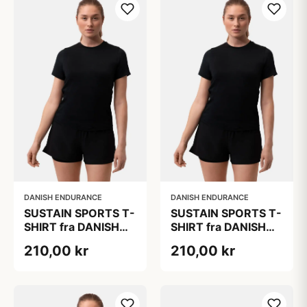
Polyester
Polyester
DANISH ENDURANCE
DANISH ENDURANCE
SUSTAIN SPORTS T-
SUSTAIN SPORTS T-
SHIRT fra DANISH
SHIRT fra DANISH
ENDURANCE, Sort,
ENDURANCE, Sort,
210,00 kr
210,00 kr
1-Pak, Bæredygtig
1-Pak, Bæredygtig
Trænings Tøj med
Trænings Tøj med
Hurtigtørrende
Hurtigtørrende
Polyester
Polyester