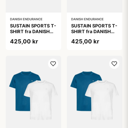
DANISH ENDURANCE
DANISH ENDURANCE
SUSTAIN SPORTS T-
SUSTAIN SPORTS T-
SHIRT fra DANISH
SHIRT fra DANISH
ENDURANCE,
ENDURANCE,
425,00 kr
425,00 kr
Letvægts og
Lyseblå | Hvid, 2-
hurtigtørrende
Pak, Hurtigtørrende
polyester, Sort |
Polyester,
Olivengrøn, 2-Pak
Bæredygtig