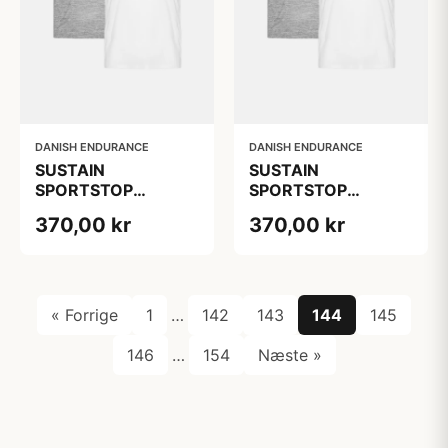
DANISH ENDURANCE
DANISH ENDURANCE
SUSTAIN
SUSTAIN
SPORTSTOP
SPORTSTOP
Træningstanktop til
Træningstanktop til
370,00 kr
370,00 kr
mænd fra Sustain-
mænd fra Sustain-
linjen, Grå Mélange |
linjen, Grå Mélange |
Hvid, 2-Pak,
Hvid, 2-Pak,
Bæredygtig
Bæredygtig
polyester, Mænd
polyester, Mænd
« Forrige
1
…
142
143
144
145
146
…
154
Næste »