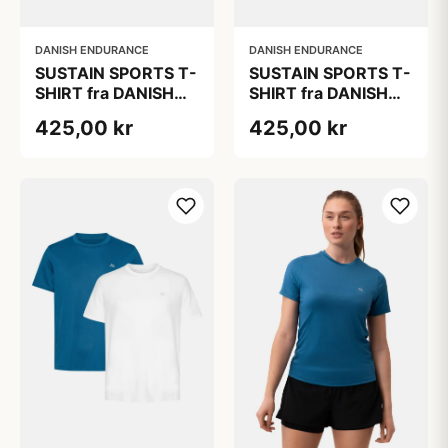
DANISH ENDURANCE
DANISH ENDURANCE
SUSTAIN SPORTS T-
SUSTAIN SPORTS T-
SHIRT fra DANISH
SHIRT fra DANISH
ENDURANCE,
ENDURANCE,
425,00 kr
425,00 kr
Lyseblå | Hvid, 2-
Lyseblå | Hvid, 2-
Pak, Hurtigtørrende
Pak, Hurtigtørrende
Polyester,
Polyester,
Bæredygtig
Bæredygtig