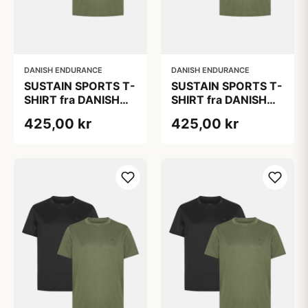
DANISH ENDURANCE
DANISH ENDURANCE
SUSTAIN SPORTS T-
SUSTAIN SPORTS T-
SHIRT fra DANISH
SHIRT fra DANISH
ENDURANCE,
ENDURANCE,
425,00 kr
425,00 kr
Letvægts og
Letvægts og
hurtigtørrende
hurtigtørrende
polyester, Sort |
polyester, Sort |
Olivengrøn, 2-Pak
Olivengrøn, 2-Pak