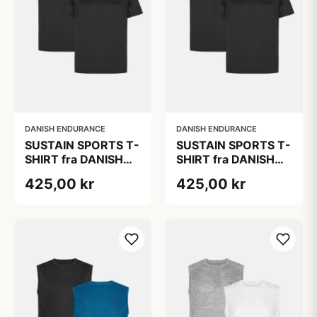
DANISH ENDURANCE
DANISH ENDURANCE
SUSTAIN SPORTS T-
SUSTAIN SPORTS T-
SHIRT fra DANISH
SHIRT fra DANISH
ENDURANCE, Sort,
ENDURANCE, Sort,
425,00 kr
425,00 kr
2-Pak,
2-Pak,
Hurtigtørrende
Hurtigtørrende
Polyester,
Polyester,
Bæredygtig
Bæredygtig