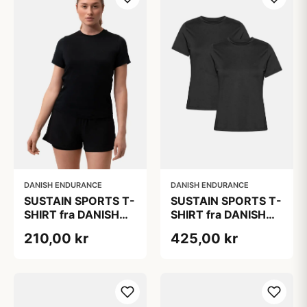
DANISH ENDURANCE
DANISH ENDURANCE
SUSTAIN SPORTS T-
SUSTAIN SPORTS T-
SHIRT fra DANISH
SHIRT fra DANISH
ENDURANCE, Sort,
ENDURANCE, Sort,
210,00 kr
425,00 kr
1-Pak, Bæredygtig
2-Pak
Trænings Tøj med
Hurtigtørrende
Polyester