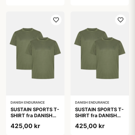
Hurtigtørrende
Hurtigtørrende
Polyester, Åndbart
Polyester, Åndbart
Mesh, Bæredygtig
Mesh, Bæredygtig
DANISH ENDURANCE
DANISH ENDURANCE
SUSTAIN SPORTS T-
SUSTAIN SPORTS T-
SHIRT fra DANISH
SHIRT fra DANISH
ENDURANCE,
ENDURANCE,
425,00 kr
425,00 kr
Olivengrøn, 2-Pak,
Olivengrøn, 2-Pak,
Hurtigtørrende
Hurtigtørrende