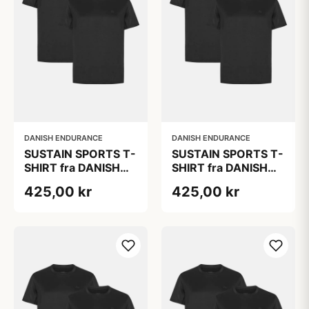
DANISH ENDURANCE
DANISH ENDURANCE
SUSTAIN SPORTS T-
SUSTAIN SPORTS T-
SHIRT fra DANISH
SHIRT fra DANISH
ENDURANCE, Sort,
ENDURANCE, Sort,
425,00 kr
425,00 kr
2-Pak,
2-Pak,
Hurtigtørrende
Hurtigtørrende
Polyester,
Polyester,
Bæredygtig
Bæredygtig