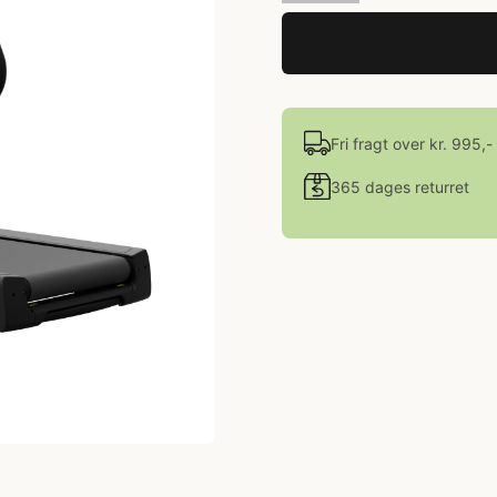
Fri fragt over kr. 995,-
365 dages returret