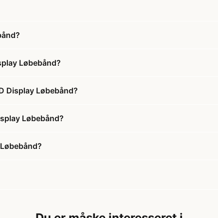
ebånd?
isplay Løbebånd?
LED Display Løbebånd?
Display Løbebånd?
y Løbebånd?
Du er måske interesseret i