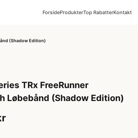
Forside
Produkter
Top Rabatter
Kontakt
bånd (Shadow Edition)
Series TRx FreeRunner
h Løbebånd (Shadow Edition)
kr