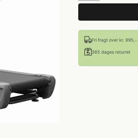
Fri fragt over kr. 995,-
365 dages returret