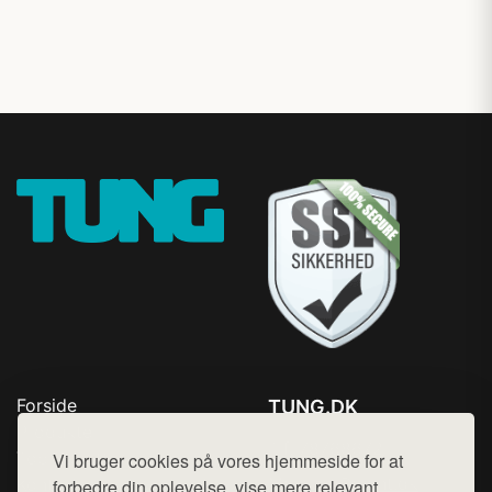
Forside
TUNG.DK
Produkter
Tlf. 78768672
Top Rabatter
Vi bruger cookies på vores hjemmeside for at
Mail:
hej@want.dk
Kontakt
forbedre din oplevelse, vise mere relevant