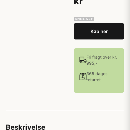
kr
Køb her
Fri fragt over kr.
995,-
365 dages
returret
Beskrivelse