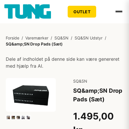
OUTLET
Forside
/
Varemærker
/
SQ&SN
/
SQ&SN Udstyr
/
SQ&amp;SN Drop Pads (Sæt)
Dele af indholdet på denne side kan være genereret
med hjælp fra AI.
SQ&SN
SQ&amp;SN Drop
Pads (Sæt)
1.495,00