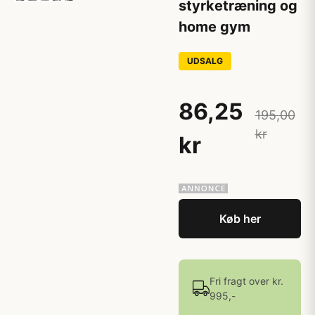
styrketræning og
home gym
UDSALG
86,25
195,00
kr
kr
Køb her
Fri fragt over kr.
995,-