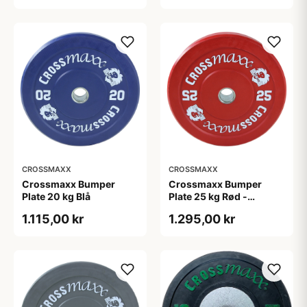
CROSSMAXX
CROSSMAXX
Crossmaxx Bumper
Crossmaxx Bumper
Plate 20 kg Blå
Plate 25 kg Rød -
olympisk vægtskive 45
1.115,00 kr
1.295,00 kr
cm, 50 mm hul