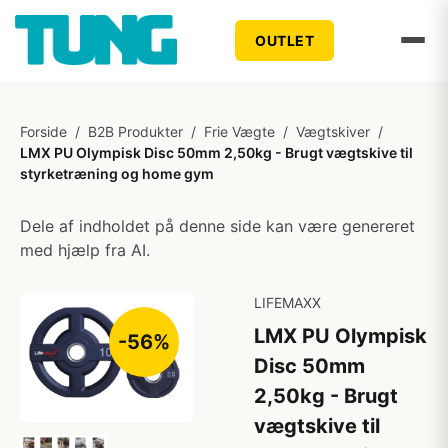
OUTLET
Forside
/
B2B Produkter
/
Frie Vægte
/
Vægtskiver
/
LMX PU Olympisk Disc 50mm 2,50kg - Brugt vægtskive til
styrketræning og home gym
Dele af indholdet på denne side kan være genereret
med hjælp fra AI.
LIFEMAXX
LMX PU Olympisk
-56%
Disc 50mm
2,50kg - Brugt
vægtskive til