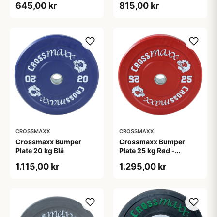
645,00 kr
815,00 kr
CROSSMAXX
CROSSMAXX
Crossmaxx Bumper
Crossmaxx Bumper
Plate 20 kg Blå
Plate 25 kg Rød -
olympisk vægtskive 45
1.115,00 kr
1.295,00 kr
cm, 50 mm hul