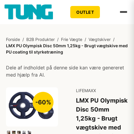
OUTLET
Forside
/
B2B Produkter
/
Frie Vægte
/
Vægtskiver
/
LMX PU Olympisk Disc 50mm 1,25kg - Brugt vægtskive med
PU coating til styrketræning
Dele af indholdet på denne side kan være genereret
med hjælp fra AI.
LIFEMAXX
LMX PU Olympisk
-60%
Disc 50mm
1,25kg - Brugt
vægtskive med