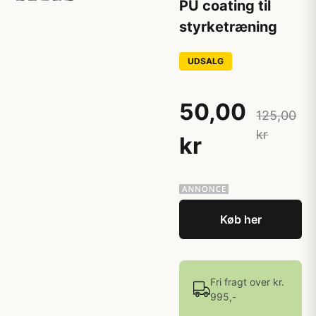
PU coating til
styrketræning
UDSALG
50,00
125,00
kr
kr
Køb her
Fri fragt over kr.
995,-